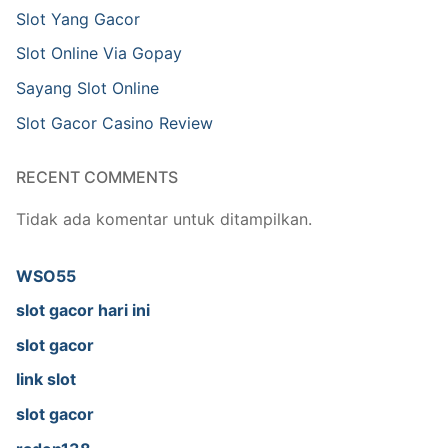
Slot Yang Gacor
Slot Online Via Gopay
Sayang Slot Online
Slot Gacor Casino Review
RECENT COMMENTS
Tidak ada komentar untuk ditampilkan.
WSO55
slot gacor hari ini
slot gacor
link slot
slot gacor