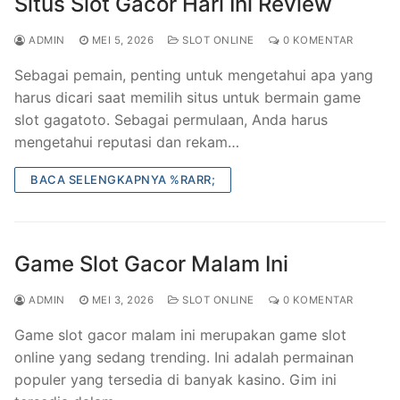
Situs Slot Gacor Hari Ini Review
ADMIN
MEI 5, 2026
SLOT ONLINE
0 KOMENTAR
Sebagai pemain, penting untuk mengetahui apa yang
harus dicari saat memilih situs untuk bermain game
slot gagatoto. Sebagai permulaan, Anda harus
mengetahui reputasi dan rekam…
BACA SELENGKAPNYA %RARR;
Game Slot Gacor Malam Ini
ADMIN
MEI 3, 2026
SLOT ONLINE
0 KOMENTAR
Game slot gacor malam ini merupakan game slot
online yang sedang trending. Ini adalah permainan
populer yang tersedia di banyak kasino. Gim ini