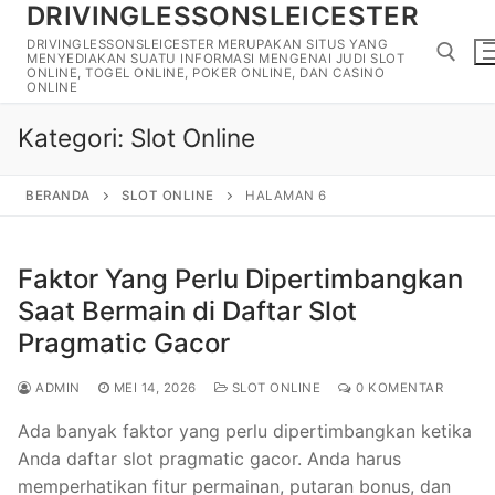
DRIVINGLESSONSLEICESTER
Lompat
ke
DRIVINGLESSONSLEICESTER MERUPAKAN SITUS YANG
MENYEDIAKAN SUATU INFORMASI MENGENAI JUDI SLOT
konten
ONLINE, TOGEL ONLINE, POKER ONLINE, DAN CASINO
ONLINE
Kategori:
Slot Online
Cari:
BERANDA
SLOT ONLINE
HALAMAN 6
Faktor Yang Perlu Dipertimbangkan
Saat Bermain di Daftar Slot
Pragmatic Gacor
ADMIN
MEI 14, 2026
SLOT ONLINE
0 KOMENTAR
Ada banyak faktor yang perlu dipertimbangkan ketika
Anda daftar slot pragmatic gacor. Anda harus
memperhatikan fitur permainan, putaran bonus, dan