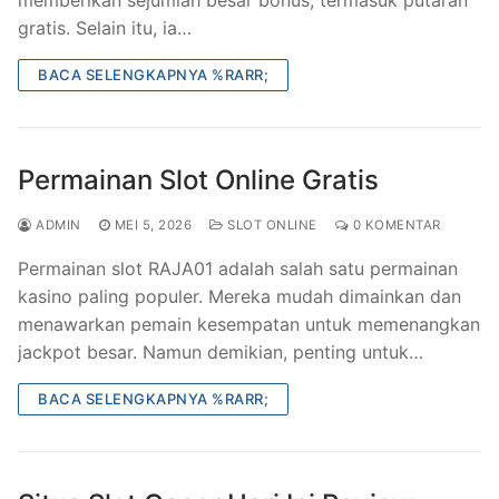
gratis. Selain itu, ia…
BACA SELENGKAPNYA %RARR;
Permainan Slot Online Gratis
ADMIN
MEI 5, 2026
SLOT ONLINE
0 KOMENTAR
Permainan slot RAJA01 adalah salah satu permainan
kasino paling populer. Mereka mudah dimainkan dan
menawarkan pemain kesempatan untuk memenangkan
jackpot besar. Namun demikian, penting untuk…
BACA SELENGKAPNYA %RARR;