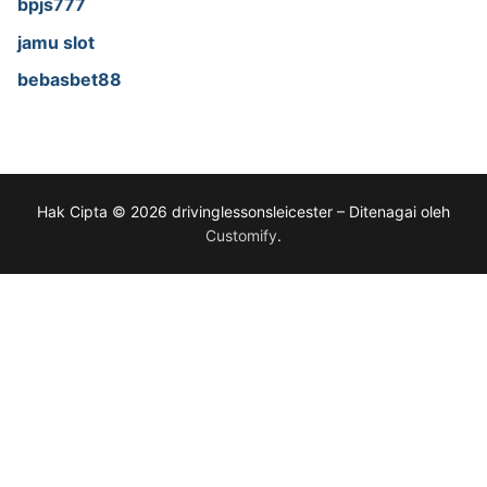
bpjs777
jamu slot
bebasbet88
Hak Cipta © 2026 drivinglessonsleicester – Ditenagai oleh
Customify
.