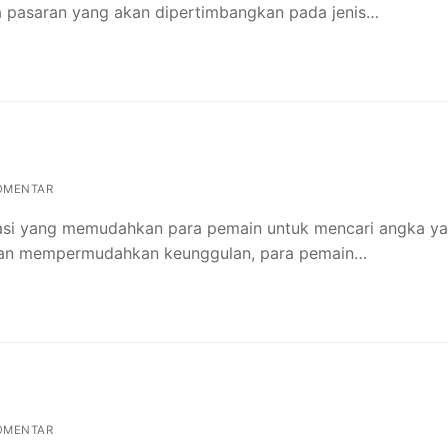
pasaran yang akan dipertimbangkan pada jenis…
OMENTAR
likasi yang memudahkan para pemain untuk mencari angka y
gan mempermudahkan keunggulan, para pemain…
OMENTAR