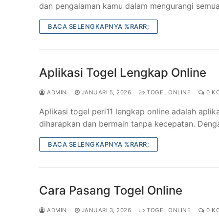
dan pengalaman kamu dalam mengurangi semua 
BACA SELENGKAPNYA %RARR;
Aplikasi Togel Lengkap Online
ADMIN
JANUARI 5, 2026
TOGEL ONLINE
0 K
Aplikasi togel peri11 lengkap online adalah ap
diharapkan dan bermain tanpa kecepatan. Den
BACA SELENGKAPNYA %RARR;
Cara Pasang Togel Online
ADMIN
JANUARI 3, 2026
TOGEL ONLINE
0 K