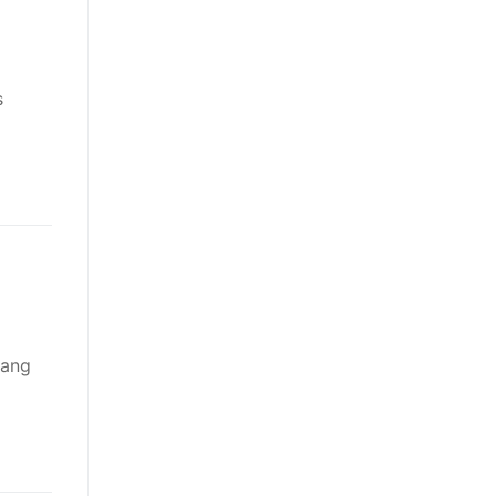
s
yang