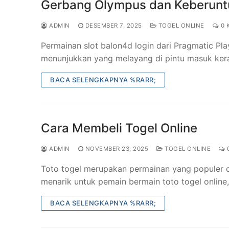
Gerbang Olympus dan Keberuntu
ADMIN
DESEMBER 7, 2025
TOGEL ONLINE
0 
Permainan slot balon4d login dari Pragmatic Pla
menunjukkan yang melayang di pintu masuk kera
BACA SELENGKAPNYA %RARR;
Cara Membeli Togel Online
ADMIN
NOVEMBER 23, 2025
TOGEL ONLINE
Toto togel merupakan permainan yang populer d
menarik untuk pemain bermain toto togel onlin
BACA SELENGKAPNYA %RARR;