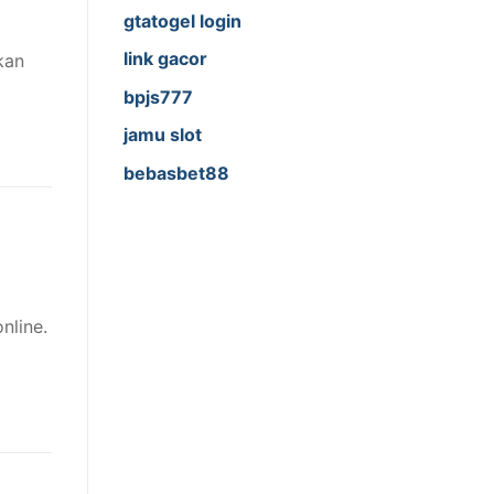
gtatogel login
link gacor
kan
bpjs777
jamu slot
bebasbet88
nline.