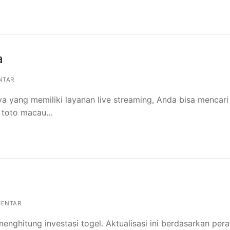
a
NTAR
a yang memiliki layanan live streaming, Anda bisa mencari
an toto macau…
ENTAR
menghitung investasi togel. Aktualisasi ini berdasarkan per