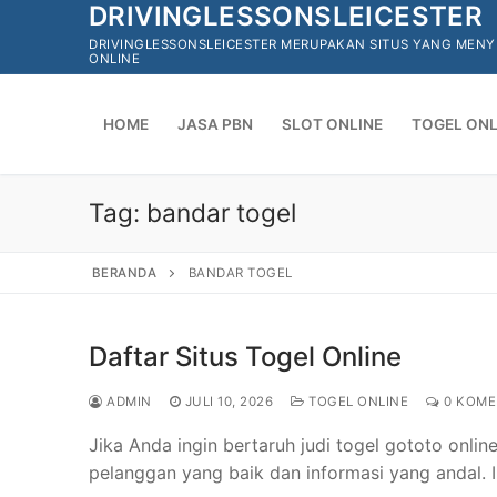
DRIVINGLESSONSLEICESTER
Lompat
ke
DRIVINGLESSONSLEICESTER MERUPAKAN SITUS YANG MENYE
ONLINE
konten
HOME
JASA PBN
SLOT ONLINE
TOGEL ONL
Tag:
bandar togel
BERANDA
BANDAR TOGEL
Daftar Situs Togel Online
ADMIN
JULI 10, 2026
TOGEL ONLINE
0 KOME
Jika Anda ingin bertaruh judi togel gototo onli
pelanggan yang baik dan informasi yang andal. 