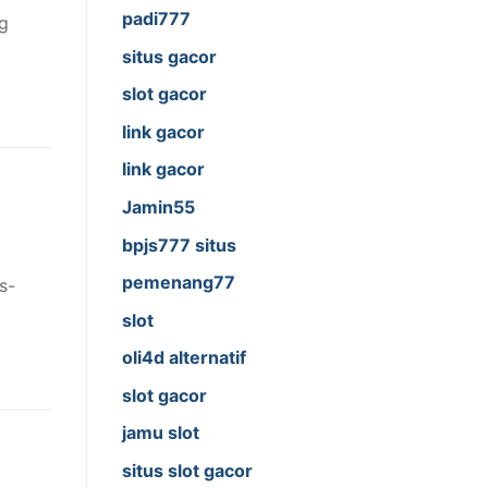
padi777
ng
situs gacor
slot gacor
link gacor
link gacor
Jamin55
bpjs777 situs
pemenang77
s-
slot
oli4d alternatif
slot gacor
jamu slot
situs slot gacor