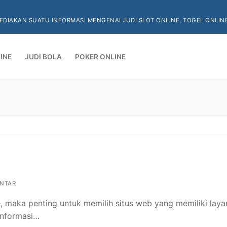
DIAKAN SUATU INFORMASI MENGENAI JUDI SLOT ONLINE, TOGEL ONLINE
INE
JUDI BOLA
POKER ONLINE
Cari:
NTAR
ne, maka penting untuk memilih situs web yang memiliki lay
Informasi…