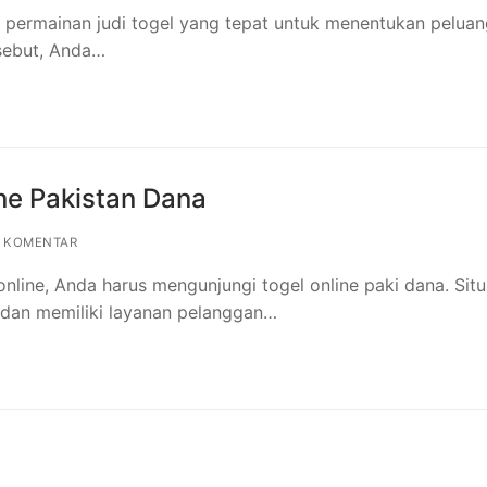
h permainan judi togel yang tepat untuk menentukan pelua
rsebut, Anda…
ine Pakistan Dana
 KOMENTAR
line, Anda harus mengunjungi togel online paki dana. Situ
 dan memiliki layanan pelanggan…