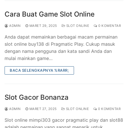
Cara Buat Game Slot Online
ADMIN
MARET 29, 2025
SLOT ONLINE
0 KOMENTAR
Anda dapat memainkan berbagai macam permainan
slot online buy138 di Pragmatic Play. Cukup masuk
dengan nama pengguna dan kata sandi Anda dan
mulai mainkan game…
BACA SELENGKAPNYA %RARR;
Slot Gacor Bonanza
ADMIN
MARET 27, 2025
SLOT ONLINE
0 KOMENTAR
Slot online mimpi303 gacor pragmatic play dan slot88
adalah permainan yang sangat menarik untuk