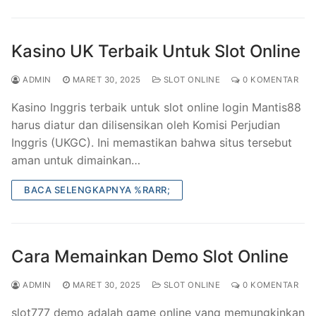
Kasino UK Terbaik Untuk Slot Online
ADMIN
MARET 30, 2025
SLOT ONLINE
0 KOMENTAR
Kasino Inggris terbaik untuk slot online login Mantis88
harus diatur dan dilisensikan oleh Komisi Perjudian
Inggris (UKGC). Ini memastikan bahwa situs tersebut
aman untuk dimainkan…
BACA SELENGKAPNYA %RARR;
Cara Memainkan Demo Slot Online
ADMIN
MARET 30, 2025
SLOT ONLINE
0 KOMENTAR
slot777 demo adalah game online yang memungkinkan