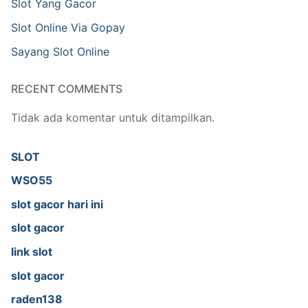
Slot Yang Gacor
Slot Online Via Gopay
Sayang Slot Online
RECENT COMMENTS
Tidak ada komentar untuk ditampilkan.
SLOT
WSO55
slot gacor hari ini
slot gacor
link slot
slot gacor
raden138