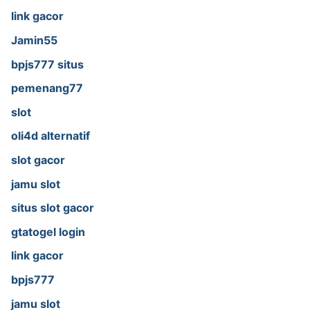
link gacor
Jamin55
bpjs777 situs
pemenang77
slot
oli4d alternatif
slot gacor
jamu slot
situs slot gacor
gtatogel login
link gacor
bpjs777
jamu slot