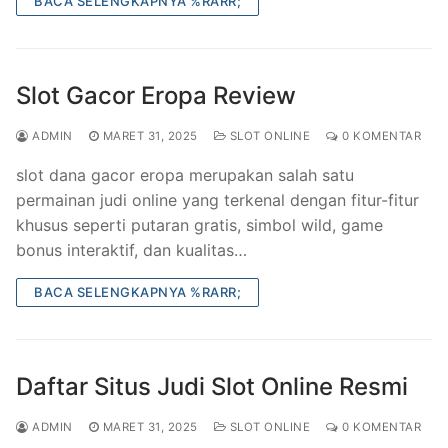
BACA SELENGKAPNYA %RARR;
Slot Gacor Eropa Review
ADMIN
MARET 31, 2025
SLOT ONLINE
0 KOMENTAR
slot dana gacor eropa merupakan salah satu
permainan judi online yang terkenal dengan fitur-fitur
khusus seperti putaran gratis, simbol wild, game
bonus interaktif, dan kualitas…
BACA SELENGKAPNYA %RARR;
Daftar Situs Judi Slot Online Resmi
ADMIN
MARET 31, 2025
SLOT ONLINE
0 KOMENTAR