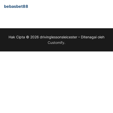
bebasbet88
Hak Cipta © 2026 drivinglessonsleicester – Ditenagai oleh
Customify
.