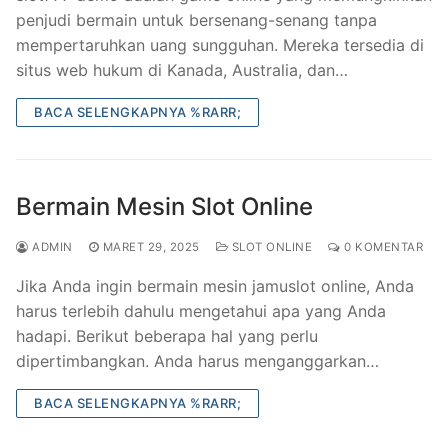
penjudi bermain untuk bersenang-senang tanpa
mempertaruhkan uang sungguhan. Mereka tersedia di
situs web hukum di Kanada, Australia, dan…
BACA SELENGKAPNYA %RARR;
Bermain Mesin Slot Online
ADMIN
MARET 29, 2025
SLOT ONLINE
0 KOMENTAR
Jika Anda ingin bermain mesin jamuslot online, Anda
harus terlebih dahulu mengetahui apa yang Anda
hadapi. Berikut beberapa hal yang perlu
dipertimbangkan. Anda harus menganggarkan…
BACA SELENGKAPNYA %RARR;