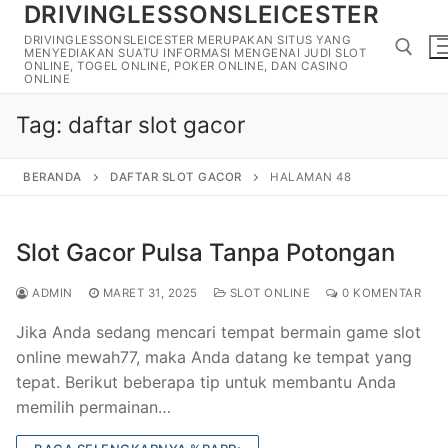
DRIVINGLESSONSLEICESTER
Lompat
ke
DRIVINGLESSONSLEICESTER MERUPAKAN SITUS YANG
MENYEDIAKAN SUATU INFORMASI MENGENAI JUDI SLOT
konten
ONLINE, TOGEL ONLINE, POKER ONLINE, DAN CASINO
ONLINE
Tag:
daftar slot gacor
Cari:
BERANDA
DAFTAR SLOT GACOR
HALAMAN 48
Slot Gacor Pulsa Tanpa Potongan
ADMIN
MARET 31, 2025
SLOT ONLINE
0 KOMENTAR
Jika Anda sedang mencari tempat bermain game slot
online mewah77, maka Anda datang ke tempat yang
tepat. Berikut beberapa tip untuk membantu Anda
memilih permainan…