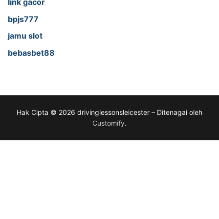
link gacor
bpjs777
jamu slot
bebasbet88
Hak Cipta © 2026 drivinglessonsleicester – Ditenagai oleh
Customify
.