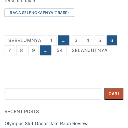
tersedia dalam…
BACA SELENGKAPNYA %RARR;
Paginasi
SEBELUMNYA
1
…
3
4
5
6
pos
7
8
9
…
54
SELANJUTNYA
Cari
CARI
RECENT POSTS
Olympus Slot Gacor Jam Rapa Review