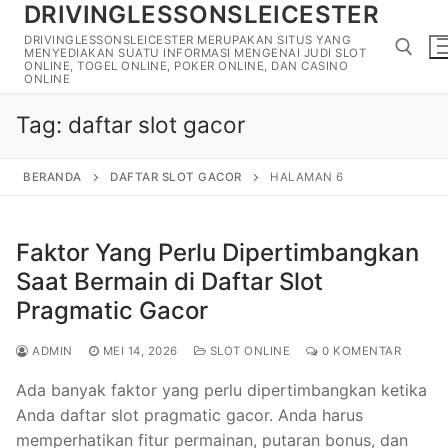
DRIVINGLESSONSLEICESTER
Lompat
ke
DRIVINGLESSONSLEICESTER MERUPAKAN SITUS YANG
MENYEDIAKAN SUATU INFORMASI MENGENAI JUDI SLOT
konten
ONLINE, TOGEL ONLINE, POKER ONLINE, DAN CASINO
ONLINE
Tag:
daftar slot gacor
Cari:
BERANDA
DAFTAR SLOT GACOR
HALAMAN 6
Faktor Yang Perlu Dipertimbangkan
Saat Bermain di Daftar Slot
Pragmatic Gacor
ADMIN
MEI 14, 2026
SLOT ONLINE
0 KOMENTAR
Ada banyak faktor yang perlu dipertimbangkan ketika
Anda daftar slot pragmatic gacor. Anda harus
memperhatikan fitur permainan, putaran bonus, dan