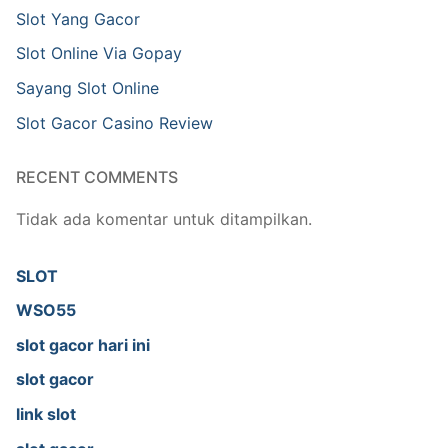
Slot Yang Gacor
Slot Online Via Gopay
Sayang Slot Online
Slot Gacor Casino Review
RECENT COMMENTS
Tidak ada komentar untuk ditampilkan.
SLOT
WSO55
slot gacor hari ini
slot gacor
link slot