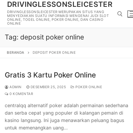
DRIVINGLESSONSLEICESTER
Lompat
ke
DRIVINGLESSONSLEICESTER MERUPAKAN SITUS YANG
MENYEDIAKAN SUATU INFORMASI MENGENAI JUDI SLOT
konten
ONLINE, TOGEL ONLINE, POKER ONLINE, DAN CASINO
ONLINE
Tag:
deposit poker online
Cari:
BERANDA
DEPOSIT POKER ONLINE
Gratis 3 Kartu Poker Online
ADMIN
DESEMBER 25, 2025
POKER ONLINE
0 KOMENTAR
centralqq alternatif poker adalah permainan sederhana
dan serba cepat yang populer di kalangan pemain di
kasino langsung. Ini juga menawarkan peluang bagus
untuk memenangkan uang…