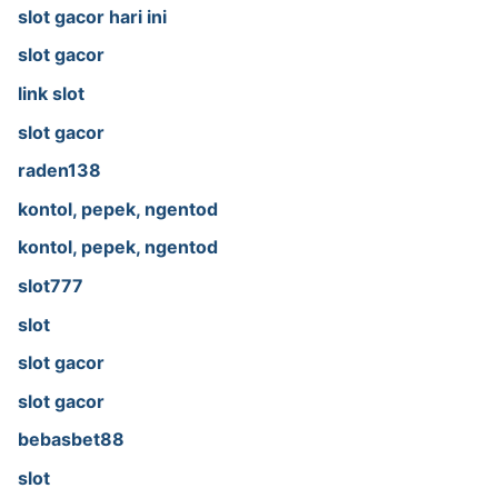
slot gacor hari ini
slot gacor
link slot
slot gacor
raden138
kontol, pepek, ngentod
kontol, pepek, ngentod
slot777
slot
slot gacor
slot gacor
bebasbet88
slot