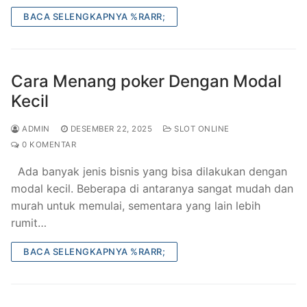
BACA SELENGKAPNYA %RARR;
Cara Menang poker Dengan Modal
Kecil
ADMIN
DESEMBER 22, 2025
SLOT ONLINE
0 KOMENTAR
Ada banyak jenis bisnis yang bisa dilakukan dengan
modal kecil. Beberapa di antaranya sangat mudah dan
murah untuk memulai, sementara yang lain lebih
rumit…
BACA SELENGKAPNYA %RARR;