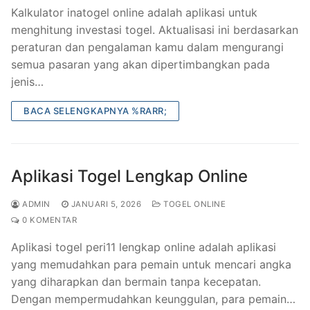
Kalkulator inatogel online adalah aplikasi untuk
menghitung investasi togel. Aktualisasi ini berdasarkan
peraturan dan pengalaman kamu dalam mengurangi
semua pasaran yang akan dipertimbangkan pada
jenis…
BACA SELENGKAPNYA %RARR;
Aplikasi Togel Lengkap Online
ADMIN
JANUARI 5, 2026
TOGEL ONLINE
0 KOMENTAR
Aplikasi togel peri11 lengkap online adalah aplikasi
yang memudahkan para pemain untuk mencari angka
yang diharapkan dan bermain tanpa kecepatan.
Dengan mempermudahkan keunggulan, para pemain…