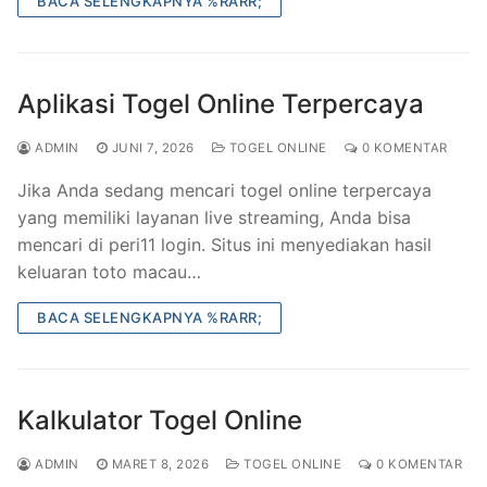
BACA SELENGKAPNYA %RARR;
Aplikasi Togel Online Terpercaya
ADMIN
JUNI 7, 2026
TOGEL ONLINE
0 KOMENTAR
Jika Anda sedang mencari togel online terpercaya
yang memiliki layanan live streaming, Anda bisa
mencari di peri11 login. Situs ini menyediakan hasil
keluaran toto macau…
BACA SELENGKAPNYA %RARR;
Kalkulator Togel Online
ADMIN
MARET 8, 2026
TOGEL ONLINE
0 KOMENTAR