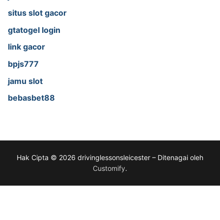
situs slot gacor
gtatogel login
link gacor
bpjs777
jamu slot
bebasbet88
Hak Cipta © 2026 drivinglessonsleicester – Ditenagai oleh
Customify
.