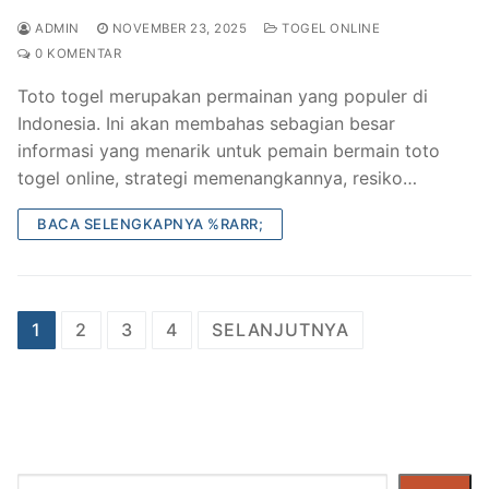
ADMIN
NOVEMBER 23, 2025
TOGEL ONLINE
0 KOMENTAR
Toto togel merupakan permainan yang populer di
Indonesia. Ini akan membahas sebagian besar
informasi yang menarik untuk pemain bermain toto
togel online, strategi memenangkannya, resiko…
BACA SELENGKAPNYA %RARR;
Paginasi
1
2
3
4
SELANJUTNYA
pos
Cari