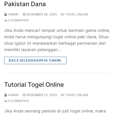
Pakistan Dana
ADMIN
DESEMBER 28, 2025
TOGEL ONLINE
0 KOMENTAR
Jika Anda mencari tempat untuk bermain game online,
Anda harus mengunjungi togel online paki dana. Situs-
situs tgslot ini menawarkan berbagai permainan dan
memiliki layanan pelanggan…
BACA SELENGKAPNYA %RARR;
Tutorial Togel Online
ADMIN
DESEMBER 23, 2025
TOGEL ONLINE
0 KOMENTAR
Jika Anda seorang pemula di judi togel online, maka