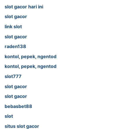
slot gacor hari ini
slot gacor
link slot
slot gacor
raden138
kontol, pepek, ngentod
kontol, pepek, ngentod
slot777
slot gacor
slot gacor
bebasbet88
slot
situs slot gacor