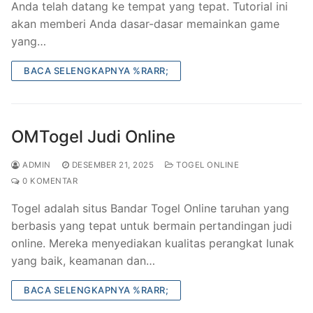
Anda telah datang ke tempat yang tepat. Tutorial ini
akan memberi Anda dasar-dasar memainkan game
yang…
BACA SELENGKAPNYA %RARR;
OMTogel Judi Online
ADMIN
DESEMBER 21, 2025
TOGEL ONLINE
0 KOMENTAR
Togel adalah situs Bandar Togel Online taruhan yang
berbasis yang tepat untuk bermain pertandingan judi
online. Mereka menyediakan kualitas perangkat lunak
yang baik, keamanan dan…
BACA SELENGKAPNYA %RARR;