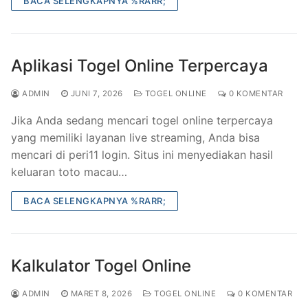
BACA SELENGKAPNYA %RARR;
Aplikasi Togel Online Terpercaya
ADMIN
JUNI 7, 2026
TOGEL ONLINE
0 KOMENTAR
Jika Anda sedang mencari togel online terpercaya
yang memiliki layanan live streaming, Anda bisa
mencari di peri11 login. Situs ini menyediakan hasil
keluaran toto macau…
BACA SELENGKAPNYA %RARR;
Kalkulator Togel Online
ADMIN
MARET 8, 2026
TOGEL ONLINE
0 KOMENTAR