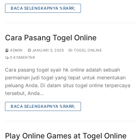
BACA SELENGKAPNYA %RARR;
Cara Pasang Togel Online
ADMIN
JANUARI 3, 2026
TOGEL ONLINE
0 KOMENTAR
Cara pasang togel syair hk online adalah sebuah
permainan judi togel yang tepat untuk menentukan
peluang Anda. Di dalam situs togel online terpercaya
tersebut, Anda…
BACA SELENGKAPNYA %RARR;
Play Online Games at Togel Online