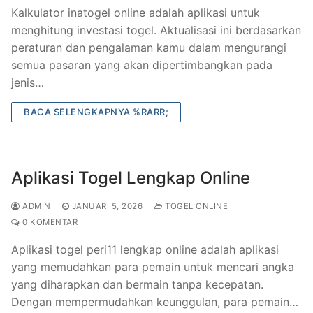
Kalkulator inatogel online adalah aplikasi untuk
menghitung investasi togel. Aktualisasi ini berdasarkan
peraturan dan pengalaman kamu dalam mengurangi
semua pasaran yang akan dipertimbangkan pada
jenis…
BACA SELENGKAPNYA %RARR;
Aplikasi Togel Lengkap Online
ADMIN
JANUARI 5, 2026
TOGEL ONLINE
0 KOMENTAR
Aplikasi togel peri11 lengkap online adalah aplikasi
yang memudahkan para pemain untuk mencari angka
yang diharapkan dan bermain tanpa kecepatan.
Dengan mempermudahkan keunggulan, para pemain…