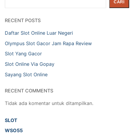
CARI
RECENT POSTS
Daftar Slot Online Luar Negeri
Olympus Slot Gacor Jam Rapa Review
Slot Yang Gacor
Slot Online Via Gopay
Sayang Slot Online
RECENT COMMENTS
Tidak ada komentar untuk ditampilkan.
SLOT
WSO55