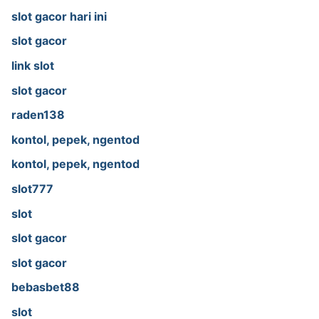
slot gacor hari ini
slot gacor
link slot
slot gacor
raden138
kontol, pepek, ngentod
kontol, pepek, ngentod
slot777
slot
slot gacor
slot gacor
bebasbet88
slot