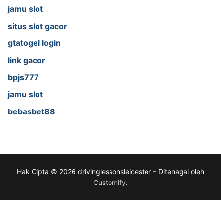
jamu slot
situs slot gacor
gtatogel login
link gacor
bpjs777
jamu slot
bebasbet88
Hak Cipta © 2026 drivinglessonsleicester – Ditenagai oleh
Customify
.