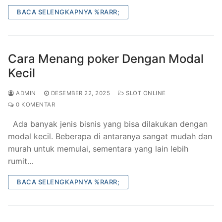
BACA SELENGKAPNYA %RARR;
Cara Menang poker Dengan Modal
Kecil
ADMIN
DESEMBER 22, 2025
SLOT ONLINE
0 KOMENTAR
Ada banyak jenis bisnis yang bisa dilakukan dengan
modal kecil. Beberapa di antaranya sangat mudah dan
murah untuk memulai, sementara yang lain lebih
rumit…
BACA SELENGKAPNYA %RARR;