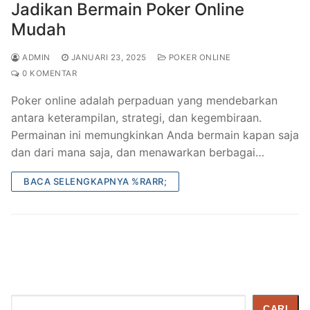
Jadikan Bermain Poker Online
Mudah
ADMIN
JANUARI 23, 2025
POKER ONLINE
0 KOMENTAR
Poker online adalah perpaduan yang mendebarkan
antara keterampilan, strategi, dan kegembiraan.
Permainan ini memungkinkan Anda bermain kapan saja
dan dari mana saja, dan menawarkan berbagai…
BACA SELENGKAPNYA %RARR;
Cari
CARI