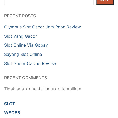
RECENT POSTS
Olympus Slot Gacor Jam Rapa Review
Slot Yang Gacor
Slot Online Via Gopay
Sayang Slot Online
Slot Gacor Casino Review
RECENT COMMENTS
Tidak ada komentar untuk ditampilkan.
SLOT
WSO55