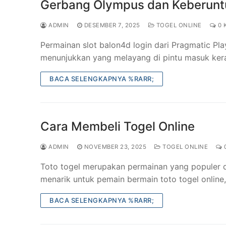
Gerbang Olympus dan Keberuntu
ADMIN
DESEMBER 7, 2025
TOGEL ONLINE
0 
Permainan slot balon4d login dari Pragmatic Pla
menunjukkan yang melayang di pintu masuk kera
BACA SELENGKAPNYA %RARR;
Cara Membeli Togel Online
ADMIN
NOVEMBER 23, 2025
TOGEL ONLINE
Toto togel merupakan permainan yang populer d
menarik untuk pemain bermain toto togel onlin
BACA SELENGKAPNYA %RARR;