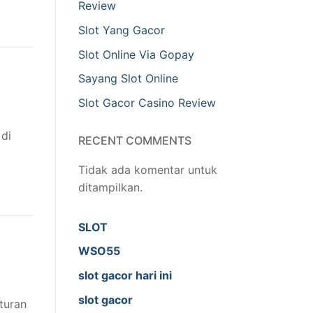
Review
Slot Yang Gacor
Slot Online Via Gopay
Sayang Slot Online
Slot Gacor Casino Review
 di
RECENT COMMENTS
Tidak ada komentar untuk
ditampilkan.
SLOT
WSO55
slot gacor hari ini
slot gacor
aturan