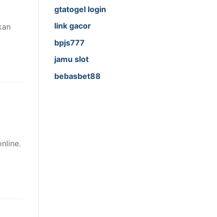
gtatogel login
link gacor
kan
bpjs777
jamu slot
bebasbet88
nline.