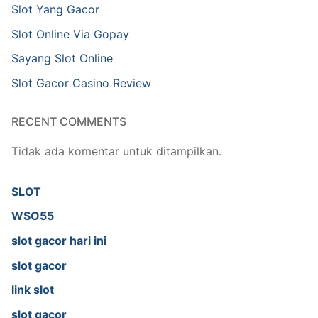
Slot Yang Gacor
Slot Online Via Gopay
Sayang Slot Online
Slot Gacor Casino Review
RECENT COMMENTS
Tidak ada komentar untuk ditampilkan.
SLOT
WSO55
slot gacor hari ini
slot gacor
link slot
slot gacor