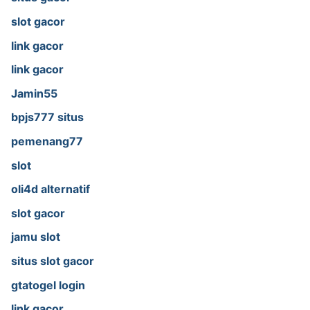
slot gacor
link gacor
link gacor
Jamin55
bpjs777 situs
pemenang77
slot
oli4d alternatif
slot gacor
jamu slot
situs slot gacor
gtatogel login
link gacor