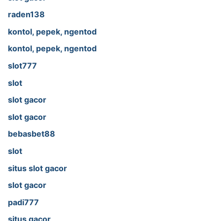
raden138
kontol, pepek, ngentod
kontol, pepek, ngentod
slot777
slot
slot gacor
slot gacor
bebasbet88
slot
situs slot gacor
slot gacor
padi777
situs gacor