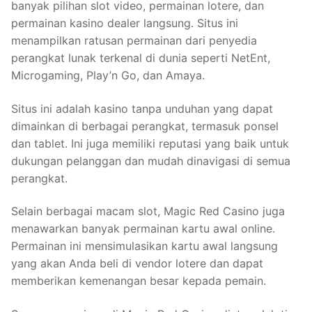
banyak pilihan slot video, permainan lotere, dan
permainan kasino dealer langsung. Situs ini
menampilkan ratusan permainan dari penyedia
perangkat lunak terkenal di dunia seperti NetEnt,
Microgaming, Play’n Go, dan Amaya.
Situs ini adalah kasino tanpa unduhan yang dapat
dimainkan di berbagai perangkat, termasuk ponsel
dan tablet. Ini juga memiliki reputasi yang baik untuk
dukungan pelanggan dan mudah dinavigasi di semua
perangkat.
Selain berbagai macam slot, Magic Red Casino juga
menawarkan banyak permainan kartu awal online.
Permainan ini mensimulasikan kartu awal langsung
yang akan Anda beli di vendor lotere dan dapat
memberikan kemenangan besar kepada pemain.