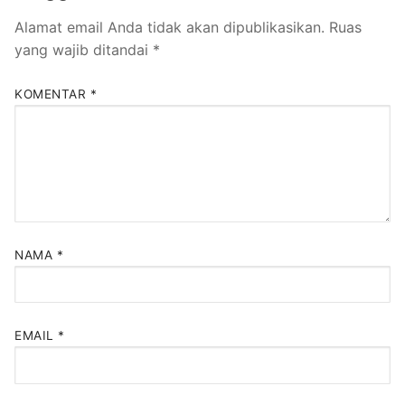
Alamat email Anda tidak akan dipublikasikan.
Ruas
yang wajib ditandai
*
KOMENTAR
*
NAMA
*
EMAIL
*