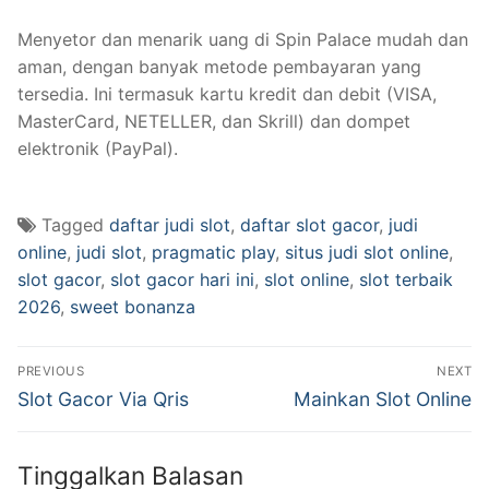
Menyetor dan menarik uang di Spin Palace mudah dan
aman, dengan banyak metode pembayaran yang
tersedia. Ini termasuk kartu kredit dan debit (VISA,
MasterCard, NETELLER, dan Skrill) dan dompet
elektronik (PayPal).
Tagged
daftar judi slot
,
daftar slot gacor
,
judi
online
,
judi slot
,
pragmatic play
,
situs judi slot online
,
slot gacor
,
slot gacor hari ini
,
slot online
,
slot terbaik
2026
,
sweet bonanza
Navigasi
PREVIOUS
NEXT
pos
Previous
Next
Slot Gacor Via Qris
Mainkan Slot Online
post:
post:
Tinggalkan Balasan