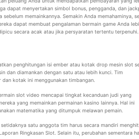
kan peluang Anda untuk mendapatkan pembayaran yang le
 juga dapat menyertakan simbol bonus, pengganda, dan jack
anya sebelum memainkannya. Semakin Anda memahaminya, s
 mereka dapat membuat pengalaman bermain game Anda leb
dipicu secara acak atau jika persyaratan tertentu terpenuhi.
tkan penghitungan isi ember atau kotak drop mesin slot s
esin dan diamankan dengan satu atau lebih kunci. Tim
r dan kotak ini menggunakan timbangan.
main slot video mencapai tingkat kecanduan judi yang
mereka yang memainkan permainan kasino lainnya. Hal ini
gunakan matematika yang ditumpuk melawan pemain.
, setidaknya satu anggota tim harus secara mandiri menghi
Laporan Ringkasan Slot. Selain itu, perubahan sementara h