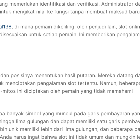
ng memerlukan identifikasi dan verifikasi. Administrator d
ntuk mengikat nilai ke fungsi tanpa membuat maksud baru
al138
, di mana pemain dikelilingi oleh penjudi lain, slot onli
isesuaikan untuk setiap pemain. Ini memberikan pengala
t, dan posisinya menentukan hasil putaran. Mereka datang d
uk menciptakan pengalaman slot tertentu. Namun, beberap
s-mitos ini diciptakan oleh pemain yang tidak memahami
apa banyak simbol yang muncul pada garis pembayaran ya
hingga lima gulungan dan dapat memiliki satu garis pemba
ih unik memiliki lebih dari lima gulungan, dan beberapa b
nda harus ingat bahwa slot ini tidak umum dan mungkin l