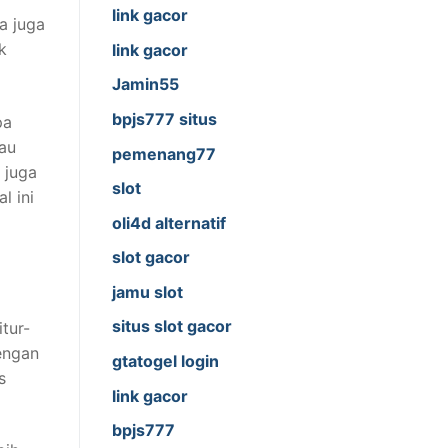
link gacor
a juga
k
link gacor
Jamin55
bpjs777 situs
pa
tau
pemenang77
 juga
slot
l ini
oli4d alternatif
slot gacor
jamu slot
situs slot gacor
tur-
engan
gtatogel login
s
link gacor
bpjs777