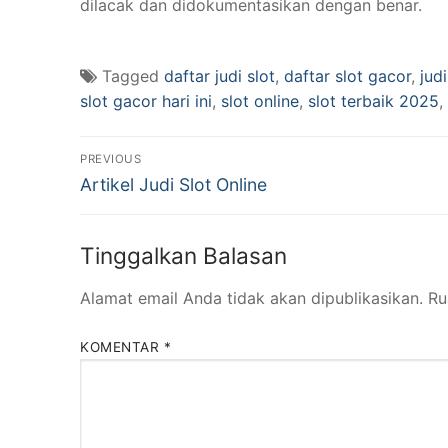
dilacak dan didokumentasikan dengan benar.
Tagged
daftar judi slot
,
daftar slot gacor
,
judi
slot gacor hari ini
,
slot online
,
slot terbaik 2025
,
Navigasi
PREVIOUS
Previous
pos
Artikel Judi Slot Online
post:
Tinggalkan Balasan
Alamat email Anda tidak akan dipublikasikan.
Ru
KOMENTAR
*