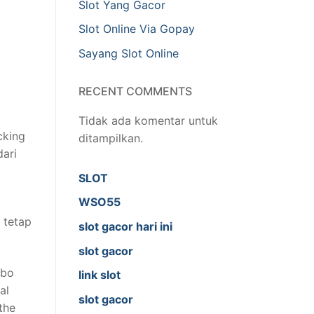
Slot Yang Gacor
Slot Online Via Gopay
i
Sayang Slot Online
RECENT COMMENTS
Tidak ada komentar untuk
cking
ditampilkan.
ari
SLOT
WSO55
 tetap
slot gacor hari ini
slot gacor
 bo
link slot
al
slot gacor
the