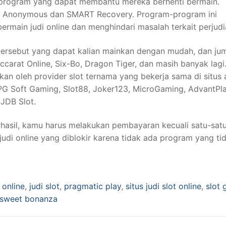
 program yang dapat membantu mereka berhenti bermain.
s Anonymous dan SMART Recovery. Program-program ini
rmain judi online dan menghindari masalah terkait perjudi
tersebut yang dapat kalian mainkan dengan mudah, dan ju
accarat Online, Six-Bo, Dragon Tiger, dan masih banyak lagi
kan oleh provider slot ternama yang bekerja sama di situs
, PG Soft Gaming, Slot88, Joker123, MicroGaming, AdvantPla
 JDB Slot.
rhasil, kamu harus melakukan pembayaran kecuali satu-sat
judi online yang diblokir karena tidak ada program yang ti
 online
,
judi slot
,
pragmatic play
,
situs judi slot online
,
slot 
sweet bonanza