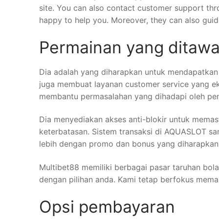
site. You can also contact customer support thro
happy to help you. Moreover, they can also guid
Permainan yang ditaw
Dia adalah yang diharapkan untuk mendapatkan
juga membuat layanan customer service yang eks
membantu permasalahan yang dihadapi oleh pema
Dia menyediakan akses anti-blokir untuk memasti
keterbatasan. Sistem transaksi di AQUASLOT s
lebih dengan promo dan bonus yang diharapkan
Multibet88 memiliki berbagai pasar taruhan bol
dengan pilihan anda. Kami tetap berfokus memak
Opsi pembayaran