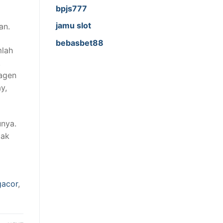
bpjs777
jamu slot
an.
bebasbet88
mlah
.
 agen
y,
unya.
dak
gacor
,