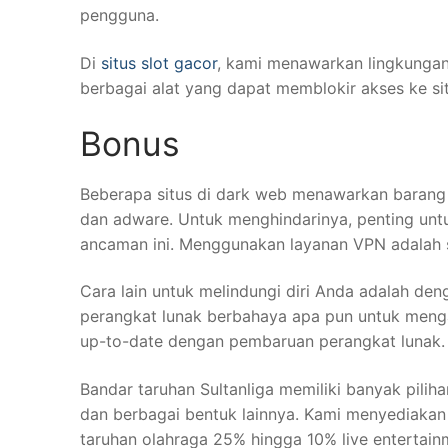
pengguna.
Di
situs slot gacor
, kami menawarkan lingkungan
berbagai alat yang dapat memblokir akses ke sit
Bonus
Beberapa situs di dark web menawarkan barang il
dan adware. Untuk menghindarinya, penting untu
ancaman ini. Menggunakan layanan VPN adalah s
Cara lain untuk melindungi diri Anda adalah de
perangkat lunak berbahaya apa pun untuk mengak
up-to-date dengan pembaruan perangkat lunak.
Bandar taruhan Sultanliga memiliki banyak piliha
dan berbagai bentuk lainnya. Kami menyediakan b
taruhan olahraga 25% hingga 10% live entertainm