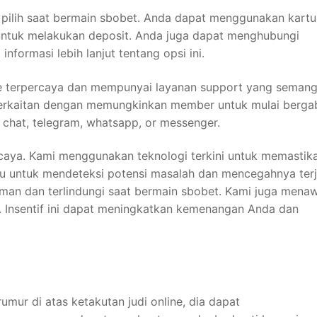
pilih saat bermain sbobet. Anda dapat menggunakan kartu
nk untuk melakukan deposit. Anda juga dapat menghubungi
formasi lebih lanjut tentang opsi ini.
e terpercaya dan mempunyai layanan support yang seman
rkaitan dengan memungkinkan member untuk mulai berga
 chat, telegram, whatsapp, or messenger.
caya. Kami menggunakan teknologi terkini untuk memastik
tau untuk mendeteksi potensi masalah dan mencegahnya terj
aman dan terlindungi saat bermain sbobet. Kami juga mena
 Insentif ini dapat meningkatkan kemenangan Anda dan
ur di atas ketakutan judi online, dia dapat