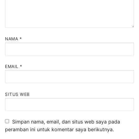
NAMA
*
EMAIL
*
SITUS WEB
Simpan nama, email, dan situs web saya pada
peramban ini untuk komentar saya berikutnya.