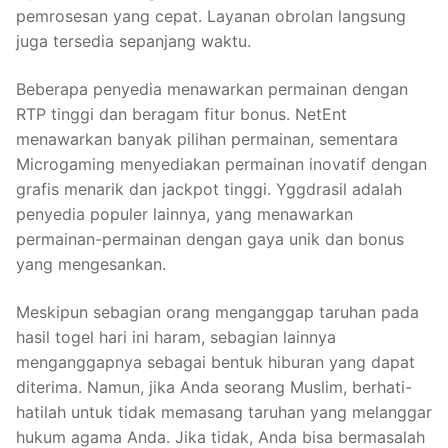
pemrosesan yang cepat. Layanan obrolan langsung
juga tersedia sepanjang waktu.
Beberapa penyedia menawarkan permainan dengan
RTP tinggi dan beragam fitur bonus. NetEnt
menawarkan banyak pilihan permainan, sementara
Microgaming menyediakan permainan inovatif dengan
grafis menarik dan jackpot tinggi. Yggdrasil adalah
penyedia populer lainnya, yang menawarkan
permainan-permainan dengan gaya unik dan bonus
yang mengesankan.
Meskipun sebagian orang menganggap taruhan pada
hasil togel hari ini haram, sebagian lainnya
menganggapnya sebagai bentuk hiburan yang dapat
diterima. Namun, jika Anda seorang Muslim, berhati-
hatilah untuk tidak memasang taruhan yang melanggar
hukum agama Anda. Jika tidak, Anda bisa bermasalah