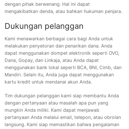
dengan pihak berwenang. Hal ini dapat
mengakibatkan denda, atau bahkan hukuman penjara.
Dukungan pelanggan
Kami menawarkan berbagai cara bagi Anda untuk
melakukan penyetoran dan penarikan dana. Anda
dapat menggunakan dompet elektronik seperti OVO,
Dana, Gopay, dan Linkaja, atau Anda dapat
menggunakan bank lokal seperti BCA, BNI, Cimb, dan
Mandiri. Selain itu, Anda juga dapat menggunakan
kartu kredit untuk mendanai akun Anda.
Tim dukungan pelanggan kami siap membantu Anda
dengan pertanyaan atau masalah apa pun yang
mungkin Anda miliki. Kami dapat menjawab
pertanyaan Anda melalui email, telepon, atau obrolan
langsung. Kami siap memastikan bahwa pengalaman