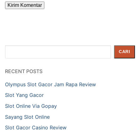
Cari
CARI
RECENT POSTS
Olympus Slot Gacor Jam Rapa Review
Slot Yang Gacor
Slot Online Via Gopay
Sayang Slot Online
Slot Gacor Casino Review