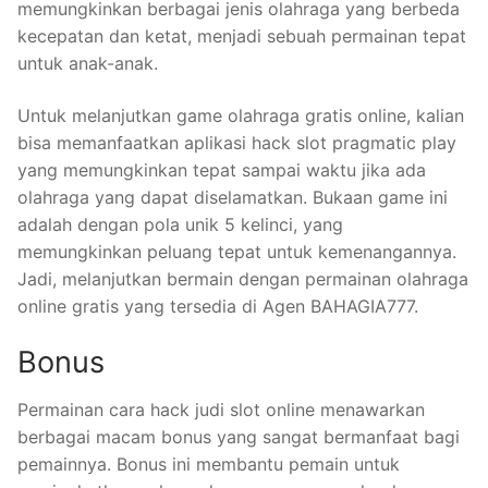
memungkinkan berbagai jenis olahraga yang berbeda
kecepatan dan ketat, menjadi sebuah permainan tepat
untuk anak-anak.
Untuk melanjutkan game olahraga gratis online, kalian
bisa memanfaatkan aplikasi hack slot pragmatic play
yang memungkinkan tepat sampai waktu jika ada
olahraga yang dapat diselamatkan. Bukaan game ini
adalah dengan pola unik 5 kelinci, yang
memungkinkan peluang tepat untuk kemenangannya.
Jadi, melanjutkan bermain dengan permainan olahraga
online gratis yang tersedia di Agen BAHAGIA777.
Bonus
Permainan cara hack judi slot online menawarkan
berbagai macam bonus yang sangat bermanfaat bagi
pemainnya. Bonus ini membantu pemain untuk