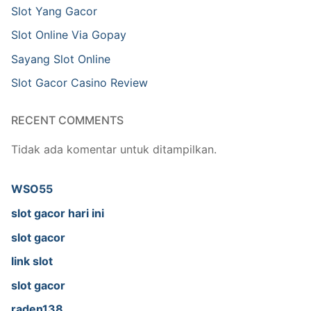
Slot Yang Gacor
Slot Online Via Gopay
Sayang Slot Online
Slot Gacor Casino Review
RECENT COMMENTS
Tidak ada komentar untuk ditampilkan.
WSO55
slot gacor hari ini
slot gacor
link slot
slot gacor
raden138