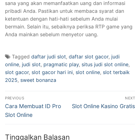
sana yang akan memanfaatkan uang dan informasi
pribadi Anda. Pastikan untuk membaca syarat dan
ketentuan dengan hati-hati sebelum Anda mulai
bermain. Selain itu, sebaiknya periksa RTP game yang
Anda mainkan sebelum menyetor uang.
Tagged
daftar judi slot
,
daftar slot gacor
,
judi
online
,
judi slot
,
pragmatic play
,
situs judi slot online
,
slot gacor
,
slot gacor hari ini
,
slot online
,
slot terbaik
2025
,
sweet bonanza
Navigasi
PREVIOUS
NEXT
pos
Previous
Next
Cara Membuat ID Pro
Slot Online Kasino Gratis
post:
post:
Slot Online
Tinggalkan Balasan