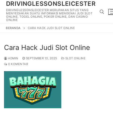
DRIVINGLESSONSLEICESTER
Lompat
ke
DRIVINGLESSONSLEICESTER MERUPAKAN SITUS YANG
MENYEDIAKAN SUATU INFORMASI MENGENAI JUDI SLOT
konten
ONLINE, TOGEL ONLINE, POKER ONLINE, DAN CASINO
ONLINE
BERANDA
CARA HACK JUDI SLOT ONLINE
Cari:
Cara Hack Judi Slot Online
ADMIN
SEPTEMBER 13, 2025
SLOT ONLINE
0 KOMENTAR