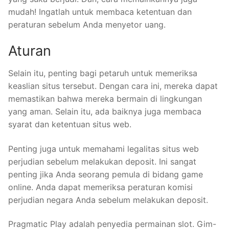
mudah! Ingatlah untuk membaca ketentuan dan
peraturan sebelum Anda menyetor uang.
Aturan
Selain itu, penting bagi petaruh untuk memeriksa
keaslian situs tersebut. Dengan cara ini, mereka dapat
memastikan bahwa mereka bermain di lingkungan
yang aman. Selain itu, ada baiknya juga membaca
syarat dan ketentuan situs web.
Penting juga untuk memahami legalitas situs web
perjudian sebelum melakukan deposit. Ini sangat
penting jika Anda seorang pemula di bidang game
online. Anda dapat memeriksa peraturan komisi
perjudian negara Anda sebelum melakukan deposit.
Pragmatic Play adalah penyedia permainan slot. Gim-