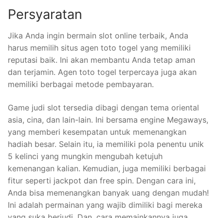
Persyaratan
Jika Anda ingin bermain slot online terbaik, Anda
harus memilih situs agen toto togel yang memiliki
reputasi baik. Ini akan membantu Anda tetap aman
dan terjamin. Agen toto togel terpercaya juga akan
memiliki berbagai metode pembayaran.
Game judi slot tersedia dibagi dengan tema oriental
asia, cina, dan lain-lain. Ini bersama engine Megaways,
yang memberi kesempatan untuk memenangkan
hadiah besar. Selain itu, ia memiliki pola penentu unik
5 kelinci yang mungkin mengubah ketujuh
kemenangan kalian. Kemudian, juga memiliki berbagai
fitur seperti jackpot dan free spin. Dengan cara ini,
Anda bisa memenangkan banyak uang dengan mudah!
Ini adalah permainan yang wajib dimiliki bagi mereka
yang suka berjudi. Dan, cara memainkannya juga