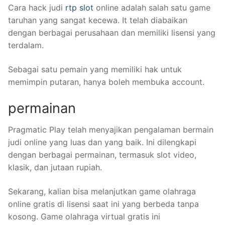
Cara hack judi
rtp slot
online adalah salah satu game
taruhan yang sangat kecewa. It telah diabaikan
dengan berbagai perusahaan dan memiliki lisensi yang
terdalam.
Sebagai satu pemain yang memiliki hak untuk
memimpin putaran, hanya boleh membuka account.
permainan
Pragmatic Play telah menyajikan pengalaman bermain
judi online yang luas dan yang baik. Ini dilengkapi
dengan berbagai permainan, termasuk slot video,
klasik, dan jutaan rupiah.
Sekarang, kalian bisa melanjutkan game olahraga
online gratis di lisensi saat ini yang berbeda tanpa
kosong. Game olahraga virtual gratis ini