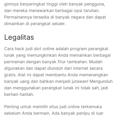
gimnya berperingkat tinggi oleh banyak pengguna,
dan mereka menawarkan berbagai opsi taruhan.
Permainannya tersedia di banyak negara dan dapat
dimainkan di perangkat seluler.
Legalitas
Cara hack judi slot online adalah program perangkat
lunak yang memungkinkan Anda memainkan berbagai
permainan dengan banyak fitur tambahan. Mudah
digunakan dan dapat diunduh dari internet secara
gratis. Alat ini dapat membantu Anda memenangkan
banyak uang dan bahkan menjadi jutawan! Mengunduh
dan menggunakan perangkat lunak ini tidak sah, jadi
berhati-hatilah.
Penting untuk memilih situs judi online terkemuka
sebelum Anda bermain. Ada banyak penipu di luar