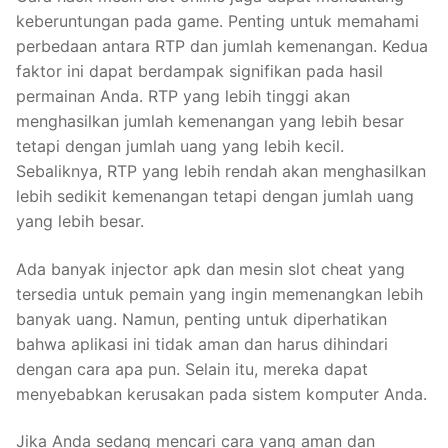
keberuntungan pada game. Penting untuk memahami
perbedaan antara RTP dan jumlah kemenangan. Kedua
faktor ini dapat berdampak signifikan pada hasil
permainan Anda. RTP yang lebih tinggi akan
menghasilkan jumlah kemenangan yang lebih besar
tetapi dengan jumlah uang yang lebih kecil.
Sebaliknya, RTP yang lebih rendah akan menghasilkan
lebih sedikit kemenangan tetapi dengan jumlah uang
yang lebih besar.
Ada banyak injector apk dan mesin slot cheat yang
tersedia untuk pemain yang ingin memenangkan lebih
banyak uang. Namun, penting untuk diperhatikan
bahwa aplikasi ini tidak aman dan harus dihindari
dengan cara apa pun. Selain itu, mereka dapat
menyebabkan kerusakan pada sistem komputer Anda.
Jika Anda sedang mencari cara yang aman dan