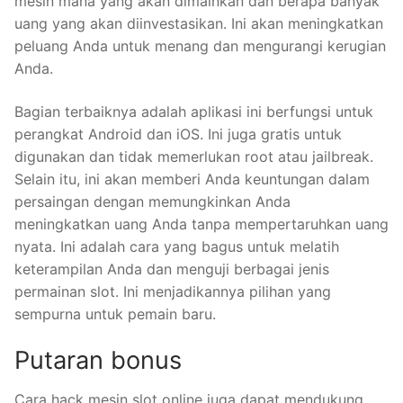
mesin mana yang akan dimainkan dan berapa banyak
uang yang akan diinvestasikan. Ini akan meningkatkan
peluang Anda untuk menang dan mengurangi kerugian
Anda.
Bagian terbaiknya adalah aplikasi ini berfungsi untuk
perangkat Android dan iOS. Ini juga gratis untuk
digunakan dan tidak memerlukan root atau jailbreak.
Selain itu, ini akan memberi Anda keuntungan dalam
persaingan dengan memungkinkan Anda
meningkatkan uang Anda tanpa mempertaruhkan uang
nyata. Ini adalah cara yang bagus untuk melatih
keterampilan Anda dan menguji berbagai jenis
permainan slot. Ini menjadikannya pilihan yang
sempurna untuk pemain baru.
Putaran bonus
Cara hack mesin slot online juga dapat mendukung