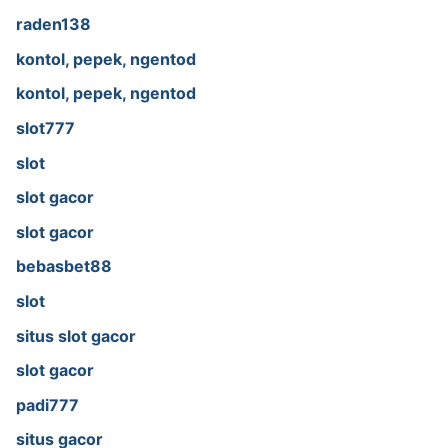
raden138
kontol, pepek, ngentod
kontol, pepek, ngentod
slot777
slot
slot gacor
slot gacor
bebasbet88
slot
situs slot gacor
slot gacor
padi777
situs gacor