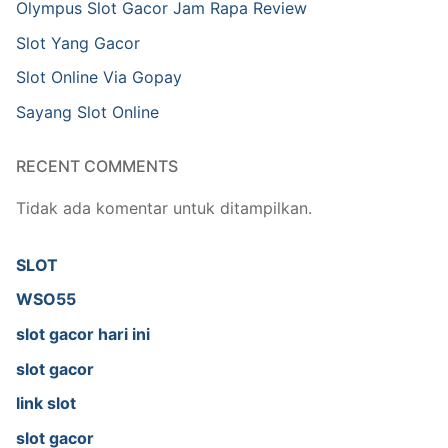
Olympus Slot Gacor Jam Rapa Review
Slot Yang Gacor
Slot Online Via Gopay
Sayang Slot Online
RECENT COMMENTS
Tidak ada komentar untuk ditampilkan.
SLOT
WSO55
slot gacor hari ini
slot gacor
link slot
slot gacor