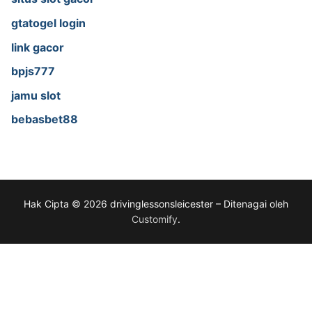
gtatogel login
link gacor
bpjs777
jamu slot
bebasbet88
Hak Cipta © 2026 drivinglessonsleicester – Ditenagai oleh
Customify
.