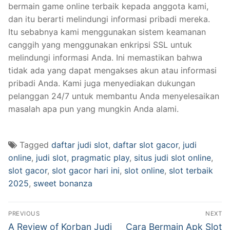
bermain game online terbaik kepada anggota kami,
dan itu berarti melindungi informasi pribadi mereka.
Itu sebabnya kami menggunakan sistem keamanan
canggih yang menggunakan enkripsi SSL untuk
melindungi informasi Anda. Ini memastikan bahwa
tidak ada yang dapat mengakses akun atau informasi
pribadi Anda. Kami juga menyediakan dukungan
pelanggan 24/7 untuk membantu Anda menyelesaikan
masalah apa pun yang mungkin Anda alami.
Tagged
daftar judi slot
,
daftar slot gacor
,
judi
online
,
judi slot
,
pragmatic play
,
situs judi slot online
,
slot gacor
,
slot gacor hari ini
,
slot online
,
slot terbaik
2025
,
sweet bonanza
Navigasi
PREVIOUS
NEXT
pos
Previous
Next
A Review of Korban Judi
Cara Bermain Apk Slot