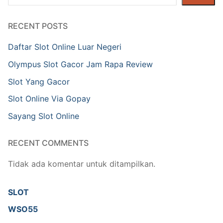
RECENT POSTS
Daftar Slot Online Luar Negeri
Olympus Slot Gacor Jam Rapa Review
Slot Yang Gacor
Slot Online Via Gopay
Sayang Slot Online
RECENT COMMENTS
Tidak ada komentar untuk ditampilkan.
SLOT
WSO55