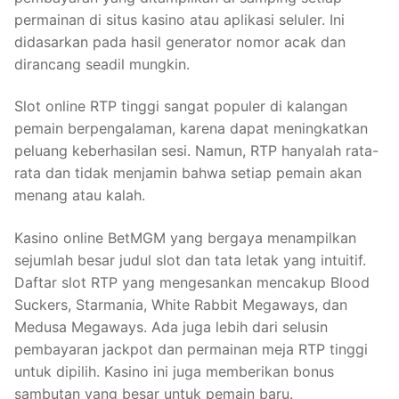
permainan di situs kasino atau aplikasi seluler. Ini
didasarkan pada hasil generator nomor acak dan
dirancang seadil mungkin.
Slot online RTP tinggi sangat populer di kalangan
pemain berpengalaman, karena dapat meningkatkan
peluang keberhasilan sesi. Namun, RTP hanyalah rata-
rata dan tidak menjamin bahwa setiap pemain akan
menang atau kalah.
Kasino online BetMGM yang bergaya menampilkan
sejumlah besar judul slot dan tata letak yang intuitif.
Daftar slot RTP yang mengesankan mencakup Blood
Suckers, Starmania, White Rabbit Megaways, dan
Medusa Megaways. Ada juga lebih dari selusin
pembayaran jackpot dan permainan meja RTP tinggi
untuk dipilih. Kasino ini juga memberikan bonus
sambutan yang besar untuk pemain baru.