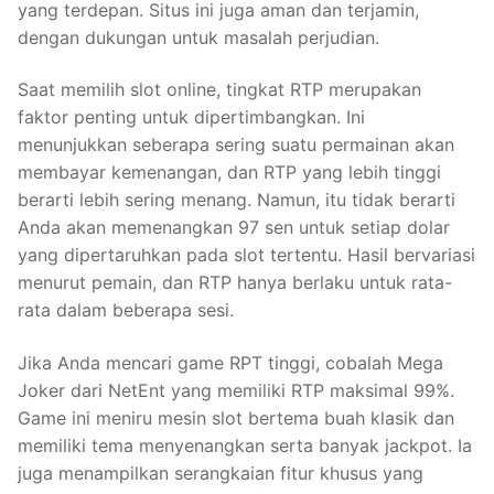
yang terdepan. Situs ini juga aman dan terjamin,
dengan dukungan untuk masalah perjudian.
Saat memilih slot online, tingkat RTP merupakan
faktor penting untuk dipertimbangkan. Ini
menunjukkan seberapa sering suatu permainan akan
membayar kemenangan, dan RTP yang lebih tinggi
berarti lebih sering menang. Namun, itu tidak berarti
Anda akan memenangkan 97 sen untuk setiap dolar
yang dipertaruhkan pada slot tertentu. Hasil bervariasi
menurut pemain, dan RTP hanya berlaku untuk rata-
rata dalam beberapa sesi.
Jika Anda mencari game RPT tinggi, cobalah Mega
Joker dari NetEnt yang memiliki RTP maksimal 99%.
Game ini meniru mesin slot bertema buah klasik dan
memiliki tema menyenangkan serta banyak jackpot. Ia
juga menampilkan serangkaian fitur khusus yang