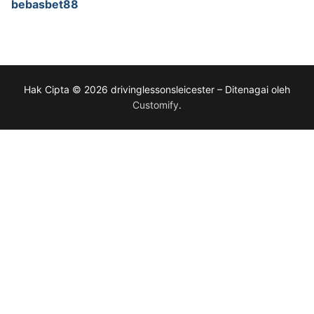
bebasbet88
Hak Cipta © 2026 drivinglessonsleicester – Ditenagai oleh
Customify
.