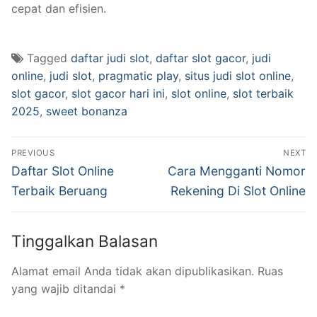
cepat dan efisien.
Tagged
daftar judi slot
,
daftar slot gacor
,
judi
online
,
judi slot
,
pragmatic play
,
situs judi slot online
,
slot gacor
,
slot gacor hari ini
,
slot online
,
slot terbaik
2025
,
sweet bonanza
Navigasi
PREVIOUS
NEXT
pos
Previous
Next
Daftar Slot Online
Cara Mengganti Nomor
post:
post:
Terbaik Beruang
Rekening Di Slot Online
Tinggalkan Balasan
Alamat email Anda tidak akan dipublikasikan.
Ruas
yang wajib ditandai
*