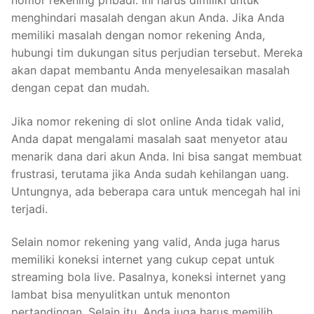
nomor rekening pribadi. Ini harus dimiliki untuk
menghindari masalah dengan akun Anda. Jika Anda
memiliki masalah dengan nomor rekening Anda,
hubungi tim dukungan situs perjudian tersebut. Mereka
akan dapat membantu Anda menyelesaikan masalah
dengan cepat dan mudah.
Jika nomor rekening di slot online Anda tidak valid,
Anda dapat mengalami masalah saat menyetor atau
menarik dana dari akun Anda. Ini bisa sangat membuat
frustrasi, terutama jika Anda sudah kehilangan uang.
Untungnya, ada beberapa cara untuk mencegah hal ini
terjadi.
Selain nomor rekening yang valid, Anda juga harus
memiliki koneksi internet yang cukup cepat untuk
streaming bola live. Pasalnya, koneksi internet yang
lambat bisa menyulitkan untuk menonton
pertandingan. Selain itu, Anda juga harus memilih