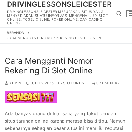
DRIVINGLESSONSLEICESTER
Lompat
ke
DRIVINGLESSONSLEICESTER MERUPAKAN SITUS YANG
MENYEDIAKAN SUATU INFORMASI MENGENAI JUDI SLOT
konten
ONLINE, TOGEL ONLINE, POKER ONLINE, DAN CASINO
ONLINE
BERANDA
Cari:
CARA MENGGANTI NOMOR REKENING DI SLOT ONLINE
Cara Mengganti Nomor
Rekening Di Slot Online
ADMIN
JULI 16, 2025
SLOT ONLINE
0 KOMENTAR
Ada banyak orang di luar sana yang takut dengan
situs taruhan online karena merasa bisa ditipu. Namun,
sebenarnya sebagian besar situs ini memiliki reputasi