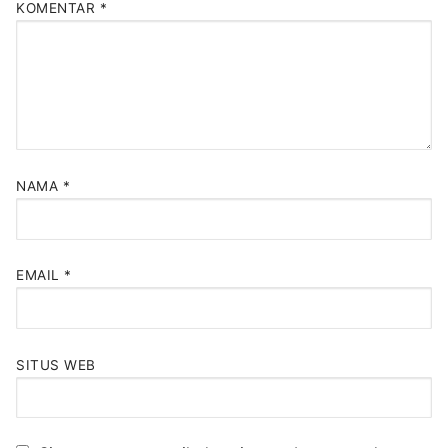
KOMENTAR
*
NAMA
*
EMAIL
*
SITUS WEB