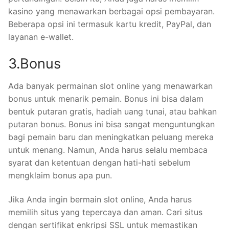
kasino yang menawarkan berbagai opsi pembayaran.
Beberapa opsi ini termasuk kartu kredit, PayPal, dan
layanan e-wallet.
3.Bonus
Ada banyak permainan slot online yang menawarkan
bonus untuk menarik pemain. Bonus ini bisa dalam
bentuk putaran gratis, hadiah uang tunai, atau bahkan
putaran bonus. Bonus ini bisa sangat menguntungkan
bagi pemain baru dan meningkatkan peluang mereka
untuk menang. Namun, Anda harus selalu membaca
syarat dan ketentuan dengan hati-hati sebelum
mengklaim bonus apa pun.
Jika Anda ingin bermain slot online, Anda harus
memilih situs yang tepercaya dan aman. Cari situs
dengan sertifikat enkripsi SSL untuk memastikan