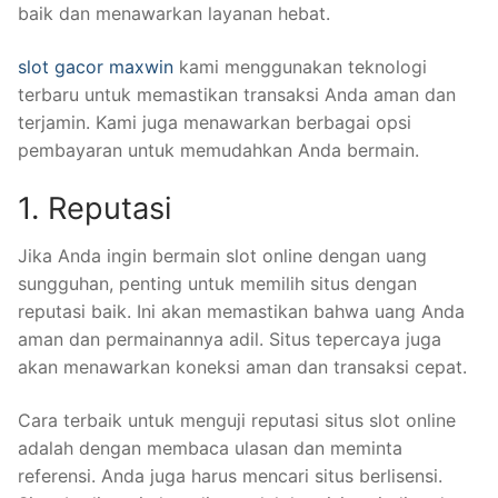
baik dan menawarkan layanan hebat.
slot gacor maxwin
kami menggunakan teknologi
terbaru untuk memastikan transaksi Anda aman dan
terjamin. Kami juga menawarkan berbagai opsi
pembayaran untuk memudahkan Anda bermain.
1. Reputasi
Jika Anda ingin bermain slot online dengan uang
sungguhan, penting untuk memilih situs dengan
reputasi baik. Ini akan memastikan bahwa uang Anda
aman dan permainannya adil. Situs tepercaya juga
akan menawarkan koneksi aman dan transaksi cepat.
Cara terbaik untuk menguji reputasi situs slot online
adalah dengan membaca ulasan dan meminta
referensi. Anda juga harus mencari situs berlisensi.