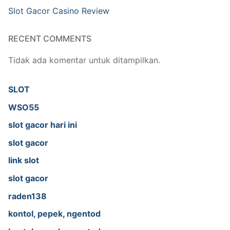
Slot Gacor Casino Review
RECENT COMMENTS
Tidak ada komentar untuk ditampilkan.
SLOT
WSO55
slot gacor hari ini
slot gacor
link slot
slot gacor
raden138
kontol, pepek, ngentod