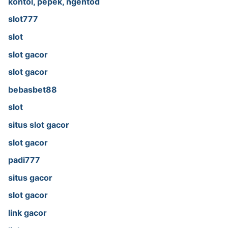
kontol, pepek, ngentod
slot777
slot
slot gacor
slot gacor
bebasbet88
slot
situs slot gacor
slot gacor
padi777
situs gacor
slot gacor
link gacor