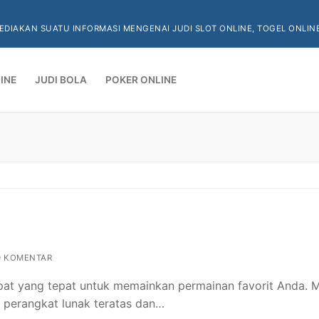
DIAKAN SUATU INFORMASI MENGENAI JUDI SLOT ONLINE, TOGEL ONLINE
INE
JUDI BOLA
POKER ONLINE
Cari:
 KOMENTAR
mpat yang tepat untuk memainkan permainan favorit Anda. 
a perangkat lunak teratas dan…