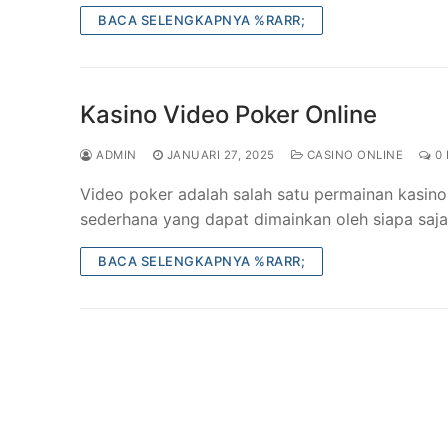
BACA SELENGKAPNYA %RARR;
Kasino Video Poker Online
ADMIN
JANUARI 27, 2025
CASINO ONLINE
0 
Video poker adalah salah satu permainan kasino 
sederhana yang dapat dimainkan oleh siapa sa
BACA SELENGKAPNYA %RARR;