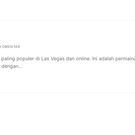
KOMENTAR
paling populer di Las Vegas dan online. Ini adalah permain
ja dengan…