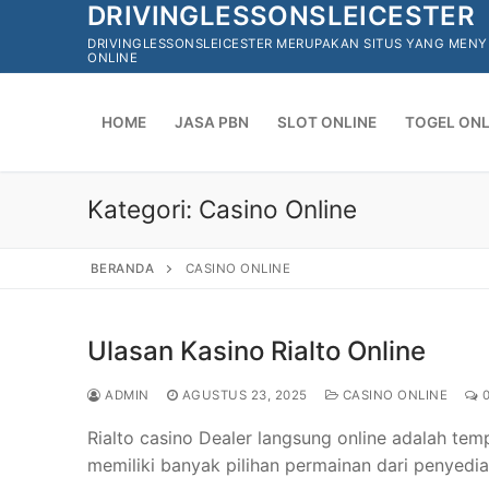
DRIVINGLESSONSLEICESTER
Lompat
ke
DRIVINGLESSONSLEICESTER MERUPAKAN SITUS YANG MENYE
ONLINE
konten
HOME
JASA PBN
SLOT ONLINE
TOGEL ONL
Kategori:
Casino Online
BERANDA
CASINO ONLINE
Ulasan Kasino Rialto Online
ADMIN
AGUSTUS 23, 2025
CASINO ONLINE
0
Rialto casino Dealer langsung online adalah te
memiliki banyak pilihan permainan dari penyedi