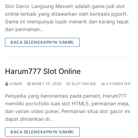
Slot Gacor Langsung Maxwin adalah game judi slot
online terbaik yang ditawarkan oleh berbasis pgsoft.
Game ini mempunyai topik menarik dan kerang tepat
dari permainan…
BACA SELENGKAPNYA %RARR;
Harum777 Slot Online
ADMIN
MARET 25, 2026
SLOT ONLINE
0 KOMENTAR
Penyedia yang berorientasi pada pemain, Harum777
memiliki portofolio luas slot HTML5, permainan meja,
dan varian video poker. Permainan situs slot gacor ini
dapat dimainkan di…
BACA SELENGKAPNYA %RARR;