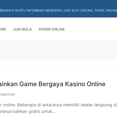
DIAKAN SUATU INFORMASI MENGENAI JUDI SLOT ONLINE, TOGEL ONLINE
INE
JUDI BOLA
POKER ONLINE
Cari:
ainkan Game Bergaya Kasino Online
OMENTAR
 online. Beberapa di antaranya memiliki dealer langsung d
aranya bahkan gratis untuk…