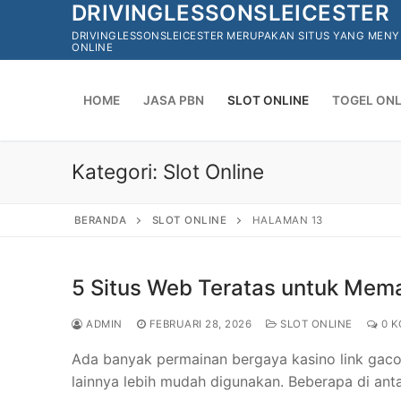
DRIVINGLESSONSLEICESTER
Lompat
ke
DRIVINGLESSONSLEICESTER MERUPAKAN SITUS YANG MENYE
ONLINE
konten
HOME
JASA PBN
SLOT ONLINE
TOGEL ONL
Kategori:
Slot Online
BERANDA
SLOT ONLINE
HALAMAN 13
5 Situs Web Teratas untuk Mem
ADMIN
FEBRUARI 28, 2026
SLOT ONLINE
0 K
Ada banyak permainan bergaya kasino link gacor
lainnya lebih mudah digunakan. Beberapa di ant