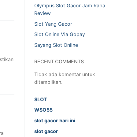
Olympus Slot Gacor Jam Rapa
Review
Slot Yang Gacor
Slot Online Via Gopay
Sayang Slot Online
stikan
RECENT COMMENTS
Tidak ada komentar untuk
ditampilkan.
SLOT
WSO55
slot gacor hari ini
slot gacor
ya