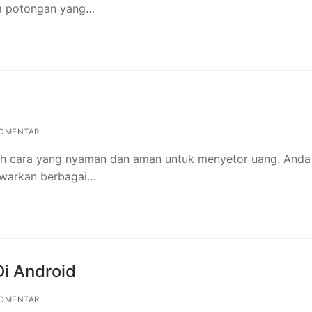
npa potongan yang…
a
OMENTAR
alah cara yang nyaman dan aman untuk menyetor uang. Anda
awarkan berbagai…
i Android
OMENTAR