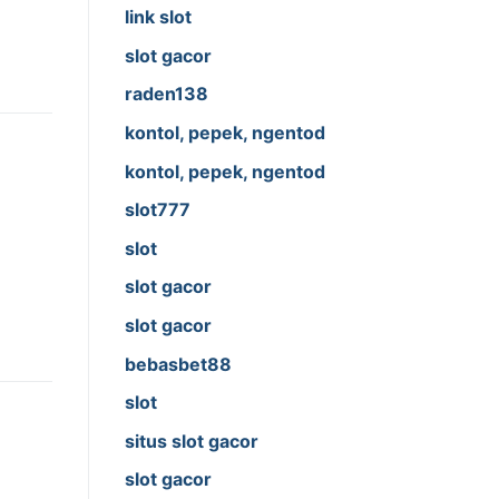
link slot
slot gacor
raden138
kontol, pepek, ngentod
kontol, pepek, ngentod
slot777
slot
slot gacor
slot gacor
bebasbet88
slot
situs slot gacor
slot gacor