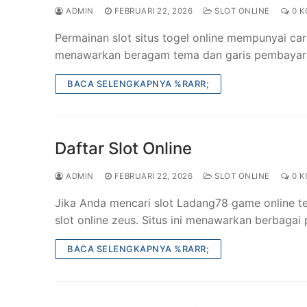
ADMIN
FEBRUARI 22, 2026
SLOT ONLINE
0 K
Permainan slot situs togel online mempunyai ca
menawarkan beragam tema dan garis pembayar
BACA SELENGKAPNYA %RARR;
Daftar Slot Online
ADMIN
FEBRUARI 22, 2026
SLOT ONLINE
0 K
Jika Anda mencari slot Ladang78 game online ter
slot online zeus. Situs ini menawarkan berbaga
BACA SELENGKAPNYA %RARR;