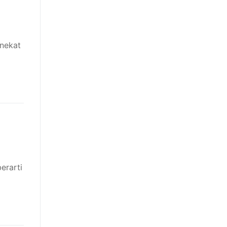
 nekat
erarti