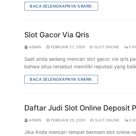
BACA SELENGKAPNYA %RARR;
Slot Gacor Via Qris
ADMIN
FEBRUARI 27, 2026
SLOT ONLINE
0 K
Saat anda sedang mencari slot gacor via qris p
bahwa situs tersebut memiliki reputasi yang ba
BACA SELENGKAPNYA %RARR;
Daftar Judi Slot Online Deposit
ADMIN
FEBRUARI 25, 2026
SLOT ONLINE
0 K
Jika Anda mencari tempat bermain slot online 