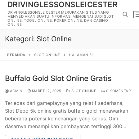
DRIVINGLESSONSLEICESTER
Lompat
ke
DRIVINGLESSONSLEICESTER MERUPAKAN SITUS YANG
MENYEDIAKAN SUATU INFORMASI MENGENAI JUDI SLOT
konten
ONLINE, TOGEL ONLINE, POKER ONLINE, DAN CASINO
ONLINE
Kategori:
Slot Online
Cari:
BERANDA
SLOT ONLINE
HALAMAN 51
Buffalo Gold Slot Online Gratis
ADMIN
MARET 12, 2025
SLOT ONLINE
0 KOMENTAR
Terlepas dari gameplaynya yang relatif sederhana,
Slot Depo 5k online gratis buffalo gold menawarkan
beberapa potensi kemenangan yang serius. Gim
dasarnya menampilkan pembayaran tertinggi 300…