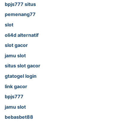
bpjs777 situs
pemenang77
slot
oli4d alternatif
slot gacor
jamu slot
situs slot gacor
gtatogel login
link gacor
bpjs777
jamu slot
bebasbet88