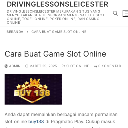
DRIVINGLESSONSLEICESTER
Lompat
ke
DRIVINGLESSONSLEICESTER MERUPAKAN SITUS YANG
MENYEDIAKAN SUATU INFORMASI MENGENAI JUDI SLOT
konten
ONLINE, TOGEL ONLINE, POKER ONLINE, DAN CASINO
ONLINE
BERANDA
CARA BUAT GAME SLOT ONLINE
Cari:
Cara Buat Game Slot Online
ADMIN
MARET 29, 2025
SLOT ONLINE
0 KOMENTAR
Anda dapat memainkan berbagai macam permainan
slot online
buy138
di Pragmatic Play. Cukup masuk