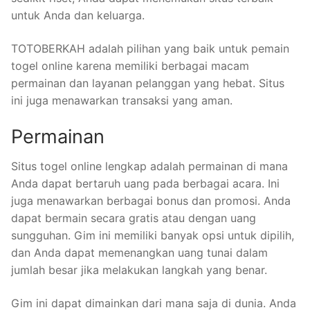
untuk Anda dan keluarga.
TOTOBERKAH adalah pilihan yang baik untuk pemain
togel online karena memiliki berbagai macam
permainan dan layanan pelanggan yang hebat. Situs
ini juga menawarkan transaksi yang aman.
Permainan
Situs togel online lengkap adalah permainan di mana
Anda dapat bertaruh uang pada berbagai acara. Ini
juga menawarkan berbagai bonus dan promosi. Anda
dapat bermain secara gratis atau dengan uang
sungguhan. Gim ini memiliki banyak opsi untuk dipilih,
dan Anda dapat memenangkan uang tunai dalam
jumlah besar jika melakukan langkah yang benar.
Gim ini dapat dimainkan dari mana saja di dunia. Anda