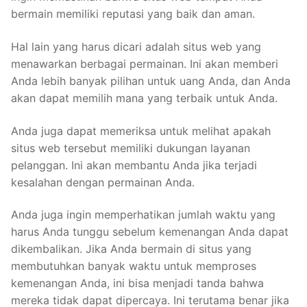
bermain memiliki reputasi yang baik dan aman.
Hal lain yang harus dicari adalah situs web yang
menawarkan berbagai permainan. Ini akan memberi
Anda lebih banyak pilihan untuk uang Anda, dan Anda
akan dapat memilih mana yang terbaik untuk Anda.
Anda juga dapat memeriksa untuk melihat apakah
situs web tersebut memiliki dukungan layanan
pelanggan. Ini akan membantu Anda jika terjadi
kesalahan dengan permainan Anda.
Anda juga ingin memperhatikan jumlah waktu yang
harus Anda tunggu sebelum kemenangan Anda dapat
dikembalikan. Jika Anda bermain di situs yang
membutuhkan banyak waktu untuk memproses
kemenangan Anda, ini bisa menjadi tanda bahwa
mereka tidak dapat dipercaya. Ini terutama benar jika