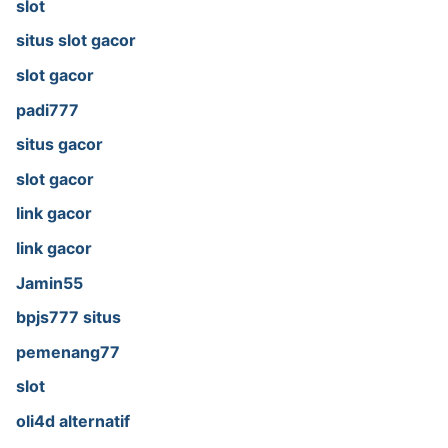
slot
situs slot gacor
slot gacor
padi777
situs gacor
slot gacor
link gacor
link gacor
Jamin55
bpjs777 situs
pemenang77
slot
oli4d alternatif