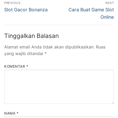
Navigasi
PREVIOUS
NEXT
pos
Previous
Next
Slot Gacor Bonanza
Cara Buat Game Slot
post:
post:
Online
Tinggalkan Balasan
Alamat email Anda tidak akan dipublikasikan.
Ruas
yang wajib ditandai
*
KOMENTAR
*
NAMA
*