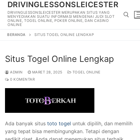
DRIVINGLESSONSLEICESTER
Lompat
ke
DRIVINGLESSONSLEICESTER MERUPAKAN SITUS YANG
MENYEDIAKAN SUATU INFORMASI MENGENAI JUDI SLOT
konten
ONLINE, TOGEL ONLINE, POKER ONLINE, DAN CASINO
ONLINE
BERANDA
SITUS TOGEL ONLINE LENGKAP
Cari:
Situs Togel Online Lengkap
ADMIN
MARET 28, 2025
TOGEL ONLINE
0 KOMENTAR
Ada banyak situs
toto togel
untuk dipilih, dan memilih
yang tepat bisa membingungkan. Tetapi dengan
sedikit riset, Anda dapat menemukan situs terbaik