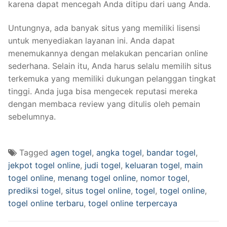
karena dapat mencegah Anda ditipu dari uang Anda.
Untungnya, ada banyak situs yang memiliki lisensi
untuk menyediakan layanan ini. Anda dapat
menemukannya dengan melakukan pencarian online
sederhana. Selain itu, Anda harus selalu memilih situs
terkemuka yang memiliki dukungan pelanggan tingkat
tinggi. Anda juga bisa mengecek reputasi mereka
dengan membaca review yang ditulis oleh pemain
sebelumnya.
Tagged
agen togel
,
angka togel
,
bandar togel
,
jekpot togel online
,
judi togel
,
keluaran togel
,
main
togel online
,
menang togel online
,
nomor togel
,
prediksi togel
,
situs togel online
,
togel
,
togel online
,
togel online terbaru
,
togel online terpercaya