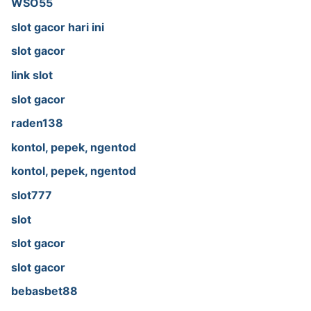
WSO55
slot gacor hari ini
slot gacor
link slot
slot gacor
raden138
kontol, pepek, ngentod
kontol, pepek, ngentod
slot777
slot
slot gacor
slot gacor
bebasbet88