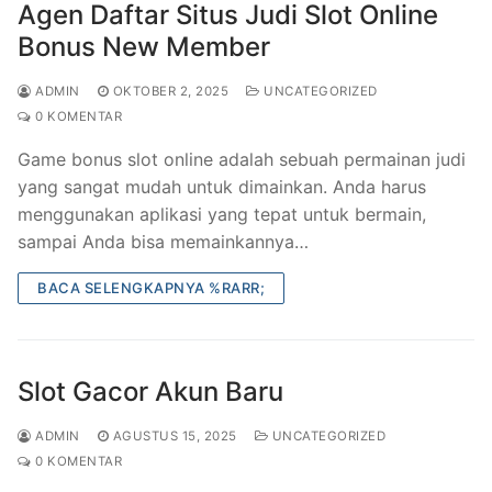
Agen Daftar Situs Judi Slot Online
Bonus New Member
ADMIN
OKTOBER 2, 2025
UNCATEGORIZED
0 KOMENTAR
Game bonus slot online adalah sebuah permainan judi
yang sangat mudah untuk dimainkan. Anda harus
menggunakan aplikasi yang tepat untuk bermain,
sampai Anda bisa memainkannya…
BACA SELENGKAPNYA %RARR;
Slot Gacor Akun Baru
ADMIN
AGUSTUS 15, 2025
UNCATEGORIZED
0 KOMENTAR