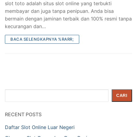
slot toto adalah situs slot online yang terbukti
membayar dan juga tanpa penipuan. Anda bisa
bermain dengan jaminan terbaik dan 100% resmi tanpa
kecurangan dan…
BACA SELENGKAPNYA %RARR;
Cari
CARI
RECENT POSTS
Daftar Slot Online Luar Negeri