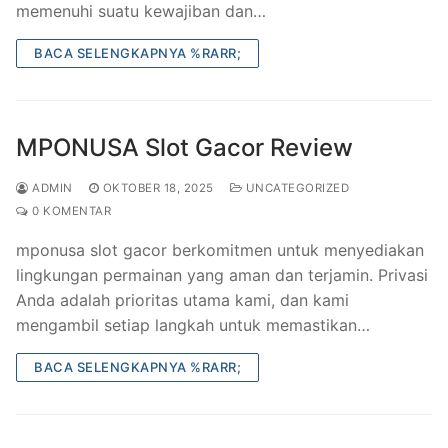
memenuhi suatu kewajiban dan…
BACA SELENGKAPNYA %RARR;
MPONUSA Slot Gacor Review
ADMIN
OKTOBER 18, 2025
UNCATEGORIZED
0 KOMENTAR
mponusa slot gacor berkomitmen untuk menyediakan
lingkungan permainan yang aman dan terjamin. Privasi
Anda adalah prioritas utama kami, dan kami
mengambil setiap langkah untuk memastikan…
BACA SELENGKAPNYA %RARR;