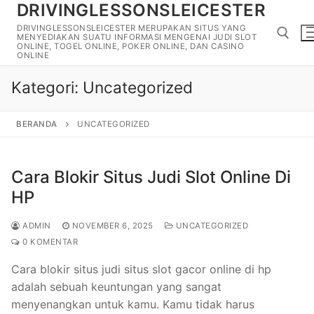
DRIVINGLESSONSLEICESTER
Lompat
ke
DRIVINGLESSONSLEICESTER MERUPAKAN SITUS YANG
MENYEDIAKAN SUATU INFORMASI MENGENAI JUDI SLOT
konten
ONLINE, TOGEL ONLINE, POKER ONLINE, DAN CASINO
ONLINE
Kategori:
Uncategorized
Cari:
BERANDA
UNCATEGORIZED
Cara Blokir Situs Judi Slot Online Di
HP
ADMIN
NOVEMBER 6, 2025
UNCATEGORIZED
0 KOMENTAR
Cara blokir situs judi situs slot gacor online di hp
adalah sebuah keuntungan yang sangat
menyenangkan untuk kamu. Kamu tidak harus