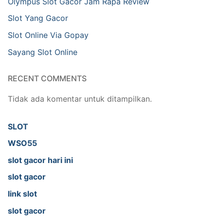
Olympus Slot Gacor Jam Rapa Review
Slot Yang Gacor
Slot Online Via Gopay
Sayang Slot Online
RECENT COMMENTS
Tidak ada komentar untuk ditampilkan.
SLOT
WSO55
slot gacor hari ini
slot gacor
link slot
slot gacor