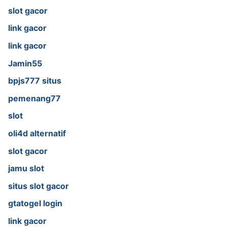
slot gacor
link gacor
link gacor
Jamin55
bpjs777 situs
pemenang77
slot
oli4d alternatif
slot gacor
jamu slot
situs slot gacor
gtatogel login
link gacor