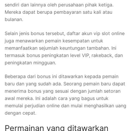
sendiri dan lainnya oleh perusahaan pihak ketiga.
Mereka dapat berupa pembayaran satu kali atau
bulanan.
Selain jenis bonus tersebut, daftar akun vip slot online
juga menawarkan pemain kesempatan untuk
memanfaatkan sejumlah keuntungan tambahan. Ini
termasuk bonus peningkatan level VIP, rakeback, dan
peningkatan mingguan.
Beberapa dari bonus ini ditawarkan kepada pemain
baru dan yang sudah ada. Seorang pemain baru dapat
menerima bonus yang sesuai dengan jumlah setoran
awal mereka. Ini adalah cara yang bagus untuk
memulai perjudian online dan mulai menghasilkan uang
dengan cepat.
Permainan yang ditawarkan