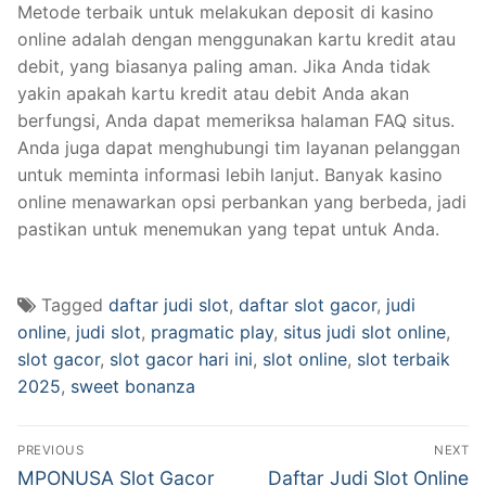
Metode terbaik untuk melakukan deposit di kasino
online adalah dengan menggunakan kartu kredit atau
debit, yang biasanya paling aman. Jika Anda tidak
yakin apakah kartu kredit atau debit Anda akan
berfungsi, Anda dapat memeriksa halaman FAQ situs.
Anda juga dapat menghubungi tim layanan pelanggan
untuk meminta informasi lebih lanjut. Banyak kasino
online menawarkan opsi perbankan yang berbeda, jadi
pastikan untuk menemukan yang tepat untuk Anda.
Tagged
daftar judi slot
,
daftar slot gacor
,
judi
online
,
judi slot
,
pragmatic play
,
situs judi slot online
,
slot gacor
,
slot gacor hari ini
,
slot online
,
slot terbaik
2025
,
sweet bonanza
Navigasi
PREVIOUS
NEXT
pos
Previous
Next
MPONUSA Slot Gacor
Daftar Judi Slot Online