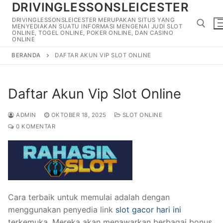
DRIVINGLESSONSLEICESTER
Lompat
ke
DRIVINGLESSONSLEICESTER MERUPAKAN SITUS YANG
MENYEDIAKAN SUATU INFORMASI MENGENAI JUDI SLOT
konten
ONLINE, TOGEL ONLINE, POKER ONLINE, DAN CASINO
ONLINE
BERANDA
DAFTAR AKUN VIP SLOT ONLINE
Cari:
Daftar Akun Vip Slot Online
ADMIN
OKTOBER 18, 2025
SLOT ONLINE
0 KOMENTAR
Cara terbaik untuk memulai adalah dengan
menggunakan penyedia link
slot gacor hari ini
terkemuka. Mereka akan menawarkan berbagai bonus