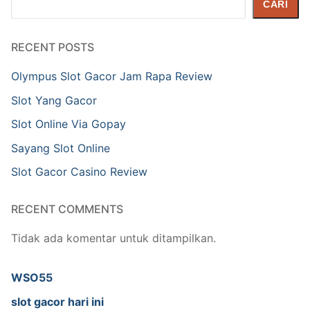
CARI
RECENT POSTS
Olympus Slot Gacor Jam Rapa Review
Slot Yang Gacor
Slot Online Via Gopay
Sayang Slot Online
Slot Gacor Casino Review
RECENT COMMENTS
Tidak ada komentar untuk ditampilkan.
WSO55
slot gacor hari ini