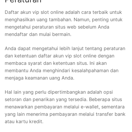
Daftar akun vip slot online adalah cara terbaik untuk
menghasilkan uang tambahan. Namun, penting untuk
mengetahui peraturan situs web sebelum Anda
mendaftar dan mulai bermain.
Anda dapat mengetahui lebih lanjut tentang peraturan
dan ketentuan daftar akun vip slot online dengan
membaca syarat dan ketentuan situs. Ini akan
membantu Anda menghindari kesalahpahaman dan
menjaga keamanan uang Anda.
Hal lain yang perlu dipertimbangkan adalah opsi
setoran dan penarikan yang tersedia. Beberapa situs
menawarkan pembayaran melalui e-wallet, sementara
yang lain menerima pembayaran melalui transfer bank
atau kartu kredit.