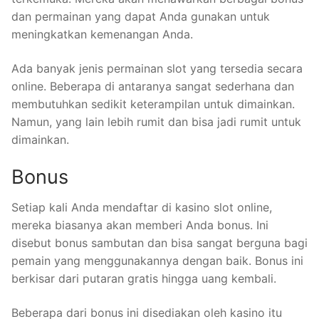
dan permainan yang dapat Anda gunakan untuk
meningkatkan kemenangan Anda.
Ada banyak jenis permainan slot yang tersedia secara
online. Beberapa di antaranya sangat sederhana dan
membutuhkan sedikit keterampilan untuk dimainkan.
Namun, yang lain lebih rumit dan bisa jadi rumit untuk
dimainkan.
Bonus
Setiap kali Anda mendaftar di kasino slot online,
mereka biasanya akan memberi Anda bonus. Ini
disebut bonus sambutan dan bisa sangat berguna bagi
pemain yang menggunakannya dengan baik. Bonus ini
berkisar dari putaran gratis hingga uang kembali.
Beberapa dari bonus ini disediakan oleh kasino itu