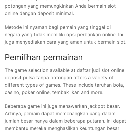
potongan yang memungkinkan Anda bermain slot
online dengan deposit minimal.
Metode ini nyaman bagi pemain yang tinggal di
negara yang tidak memiliki opsi perbankan online. Ini
juga menyediakan cara yang aman untuk bermain slot.
Pemilihan permainan
The game selection available at daftar judi slot online
deposit pulsa tanpa potongan offers a variety of
different types of games. These include taruhan bola,
casino, poker online, tembak ikan and more.
Beberapa game ini juga menawarkan jackpot besar.
Artinya, pemain dapat memenangkan uang dalam
jumlah besar hanya dalam beberapa putaran. Ini dapat
membantu mereka menghasilkan keuntungan besar