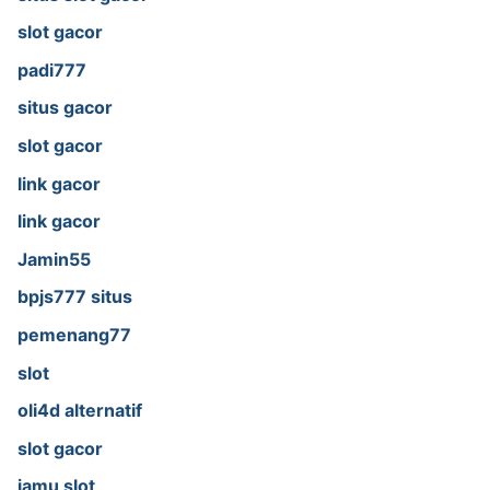
slot gacor
padi777
situs gacor
slot gacor
link gacor
link gacor
Jamin55
bpjs777 situs
pemenang77
slot
oli4d alternatif
slot gacor
jamu slot