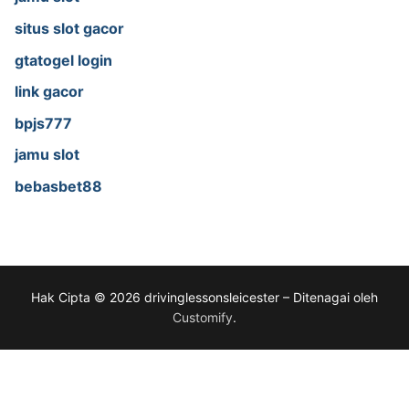
situs slot gacor
gtatogel login
link gacor
bpjs777
jamu slot
bebasbet88
Hak Cipta © 2026 drivinglessonsleicester – Ditenagai oleh
Customify
.