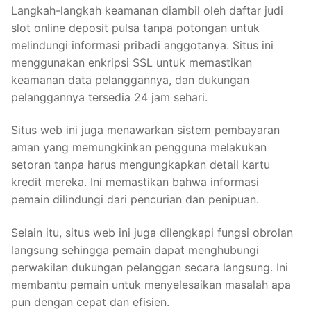
Langkah-langkah keamanan diambil oleh daftar judi
slot online deposit pulsa tanpa potongan untuk
melindungi informasi pribadi anggotanya. Situs ini
menggunakan enkripsi SSL untuk memastikan
keamanan data pelanggannya, dan dukungan
pelanggannya tersedia 24 jam sehari.
Situs web ini juga menawarkan sistem pembayaran
aman yang memungkinkan pengguna melakukan
setoran tanpa harus mengungkapkan detail kartu
kredit mereka. Ini memastikan bahwa informasi
pemain dilindungi dari pencurian dan penipuan.
Selain itu, situs web ini juga dilengkapi fungsi obrolan
langsung sehingga pemain dapat menghubungi
perwakilan dukungan pelanggan secara langsung. Ini
membantu pemain untuk menyelesaikan masalah apa
pun dengan cepat dan efisien.