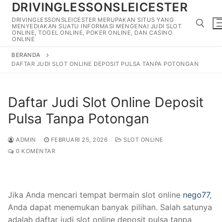
DRIVINGLESSONSLEICESTER
Lompat
ke
DRIVINGLESSONSLEICESTER MERUPAKAN SITUS YANG
MENYEDIAKAN SUATU INFORMASI MENGENAI JUDI SLOT
konten
ONLINE, TOGEL ONLINE, POKER ONLINE, DAN CASINO
ONLINE
BERANDA
Cari:
DAFTAR JUDI SLOT ONLINE DEPOSIT PULSA TANPA POTONGAN
Daftar Judi Slot Online Deposit
Pulsa Tanpa Potongan
ADMIN
FEBRUARI 25, 2026
SLOT ONLINE
0 KOMENTAR
Jika Anda mencari tempat bermain slot online
nego77
,
Anda dapat menemukan banyak pilihan. Salah satunya
adalah daftar judi slot online deposit pulsa tanpa