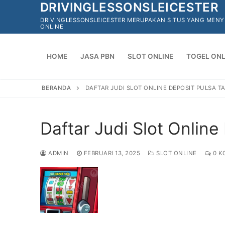
DRIVINGLESSONSLEICESTER
Lompat
ke
DRIVINGLESSONSLEICESTER MERUPAKAN SITUS YANG MENYE
ONLINE
konten
HOME
JASA PBN
SLOT ONLINE
TOGEL ONL
BERANDA
DAFTAR JUDI SLOT ONLINE DEPOSIT PULSA 
Daftar Judi Slot Onlin
ADMIN
FEBRUARI 13, 2025
SLOT ONLINE
0 K