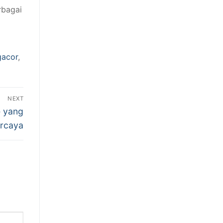
rbagai
gacor
,
NEXT
e yang
rcaya