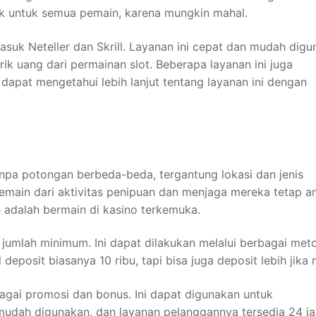
ok untuk semua pemain, karena mungkin mahal.
suk Neteller dan Skrill. Layanan ini cepat dan mudah digu
k uang dari permainan slot. Beberapa layanan ini juga
apat mengetahui lebih lanjut tentang layanan ini dengan
 tanpa potongan berbeda-beda, tergantung lokasi dan jenis
emain dari aktivitas penipuan dan menjaga mereka tetap a
adalah bermain di kasino terkemuka.
jumlah minimum. Ini dapat dilakukan melalui berbagai met
 deposit biasanya 10 ribu, tapi bisa juga deposit lebih jika
bagai promosi dan bonus. Ini dapat digunakan untuk
mudah digunakan, dan layanan pelanggannya tersedia 24 j