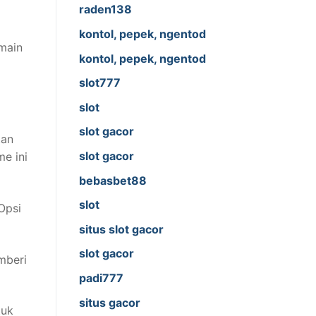
raden138
kontol, pepek, ngentod
main
kontol, pepek, ngentod
slot777
slot
slot gacor
tan
slot gacor
e ini
bebasbet88
slot
Opsi
situs slot gacor
slot gacor
mberi
padi777
situs gacor
tuk