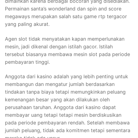
dimainkan karena berbagai bocoran yang disediakan.
Permainan santa’s wonderland dan spin and score
megaways merupakan salah satu game rtp tergacor
yang paling akurat.
Agen slot tidak menyatakan kapan memperlunakan
mesin, jadi dikenal dengan istilah gacor. Istilah
tersebut biasanya membawa mesin slot pada periode
pembayaran tinggi.
Anggota dari kasino adalah yang lebih penting untuk
membangun dan mengatur jumlah berdasarkan
tindakan tanpa biaya tetapi memungkinkan peluang
kemenangan besar yang akan dilakukan oleh
perusahaan taruhan. Anggota dari kasino dapat
membayar uang tetapi tetapi mesin berdiskusikan
pada periode pembayaran rendah. Setelah membawa
jumlah peluang, tidak ada komitmen tetapi sementara