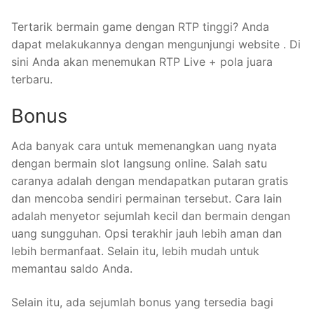
Tertarik bermain game dengan RTP tinggi? Anda
dapat melakukannya dengan mengunjungi website . Di
sini Anda akan menemukan RTP Live + pola juara
terbaru.
Bonus
Ada banyak cara untuk memenangkan uang nyata
dengan bermain slot langsung online. Salah satu
caranya adalah dengan mendapatkan putaran gratis
dan mencoba sendiri permainan tersebut. Cara lain
adalah menyetor sejumlah kecil dan bermain dengan
uang sungguhan. Opsi terakhir jauh lebih aman dan
lebih bermanfaat. Selain itu, lebih mudah untuk
memantau saldo Anda.
Selain itu, ada sejumlah bonus yang tersedia bagi