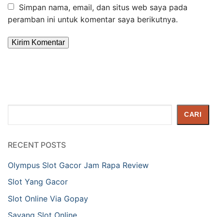
Simpan nama, email, dan situs web saya pada
peramban ini untuk komentar saya berikutnya.
Cari
CARI
RECENT POSTS
Olympus Slot Gacor Jam Rapa Review
Slot Yang Gacor
Slot Online Via Gopay
Sayang Slot Online