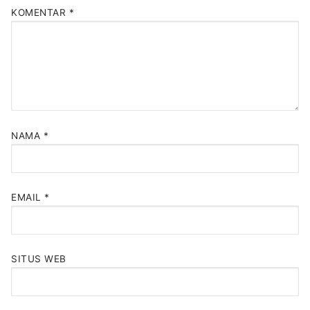
KOMENTAR
*
NAMA
*
EMAIL
*
SITUS WEB