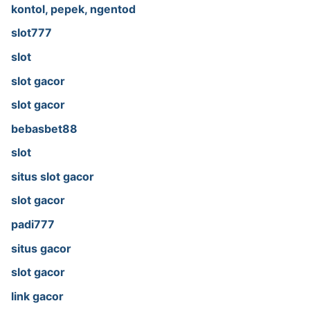
kontol, pepek, ngentod
slot777
slot
slot gacor
slot gacor
bebasbet88
slot
situs slot gacor
slot gacor
padi777
situs gacor
slot gacor
link gacor