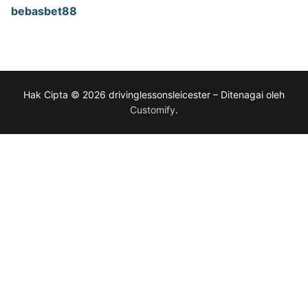
bebasbet88
Hak Cipta © 2026 drivinglessonsleicester – Ditenagai oleh
Customify
.