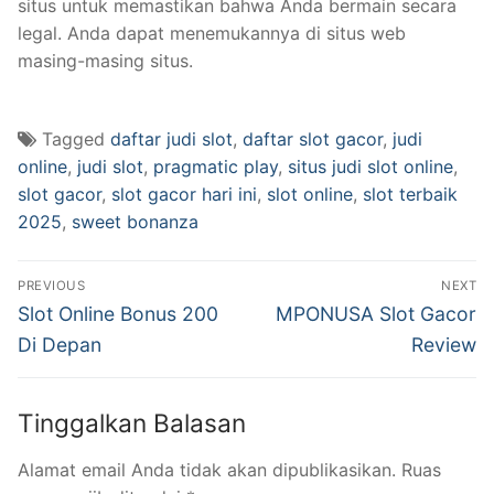
situs untuk memastikan bahwa Anda bermain secara
legal. Anda dapat menemukannya di situs web
masing-masing situs.
Tagged
daftar judi slot
,
daftar slot gacor
,
judi
online
,
judi slot
,
pragmatic play
,
situs judi slot online
,
slot gacor
,
slot gacor hari ini
,
slot online
,
slot terbaik
2025
,
sweet bonanza
Navigasi
PREVIOUS
NEXT
pos
Previous
Next
Slot Online Bonus 200
MPONUSA Slot Gacor
post:
post:
Di Depan
Review
Tinggalkan Balasan
Alamat email Anda tidak akan dipublikasikan.
Ruas