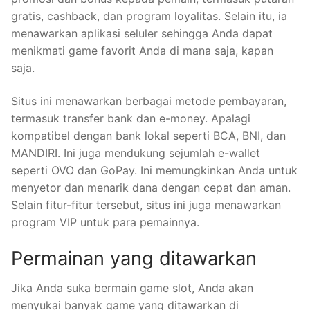
gratis, cashback, dan program loyalitas. Selain itu, ia
menawarkan aplikasi seluler sehingga Anda dapat
menikmati game favorit Anda di mana saja, kapan
saja.
Situs ini menawarkan berbagai metode pembayaran,
termasuk transfer bank dan e-money. Apalagi
kompatibel dengan bank lokal seperti BCA, BNI, dan
MANDIRI. Ini juga mendukung sejumlah e-wallet
seperti OVO dan GoPay. Ini memungkinkan Anda untuk
menyetor dan menarik dana dengan cepat dan aman.
Selain fitur-fitur tersebut, situs ini juga menawarkan
program VIP untuk para pemainnya.
Permainan yang ditawarkan
Jika Anda suka bermain game slot, Anda akan
menyukai banyak game yang ditawarkan di