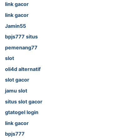
link gacor
link gacor
Jamin55
bpjs777 situs
pemenang77
slot
oli4d alternatif
slot gacor
jamu slot
situs slot gacor
gtatogel login
link gacor
bpjs777