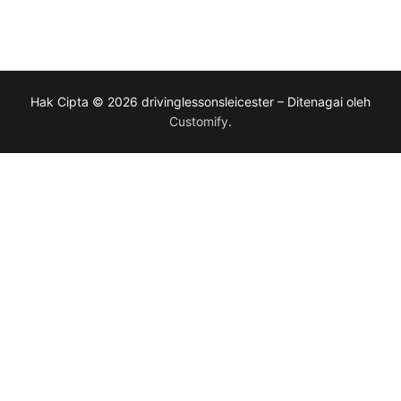
Hak Cipta © 2026 drivinglessonsleicester – Ditenagai oleh
Customify
.