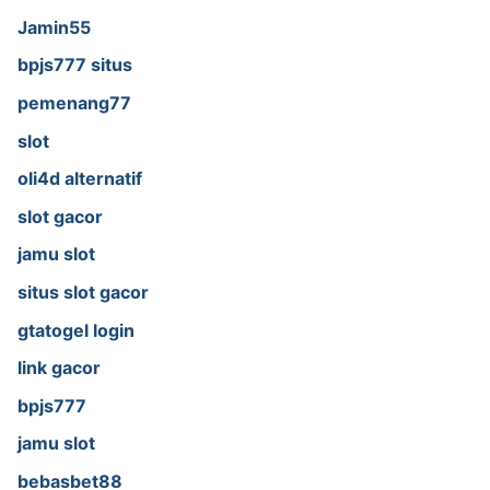
Jamin55
bpjs777 situs
pemenang77
slot
oli4d alternatif
slot gacor
jamu slot
situs slot gacor
gtatogel login
link gacor
bpjs777
jamu slot
bebasbet88