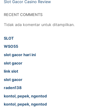
Slot Gacor Casino Review
RECENT COMMENTS
Tidak ada komentar untuk ditampilkan.
SLOT
WSO55
slot gacor hari ini
slot gacor
link slot
slot gacor
raden138
kontol, pepek, ngentod
kontol, pepek, ngentod