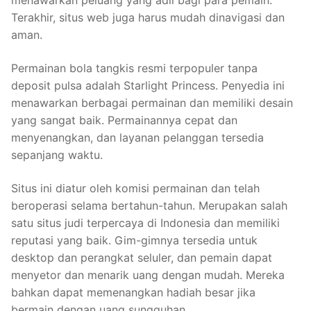
menawarkan peluang yang adil bagi para pemain.
Terakhir, situs web juga harus mudah dinavigasi dan
aman.
Permainan bola tangkis resmi terpopuler tanpa
deposit pulsa adalah Starlight Princess. Penyedia ini
menawarkan berbagai permainan dan memiliki desain
yang sangat baik. Permainannya cepat dan
menyenangkan, dan layanan pelanggan tersedia
sepanjang waktu.
Situs ini diatur oleh komisi permainan dan telah
beroperasi selama bertahun-tahun. Merupakan salah
satu situs judi terpercaya di Indonesia dan memiliki
reputasi yang baik. Gim-gimnya tersedia untuk
desktop dan perangkat seluler, dan pemain dapat
menyetor dan menarik uang dengan mudah. Mereka
bahkan dapat memenangkan hadiah besar jika
bermain dengan uang sungguhan.