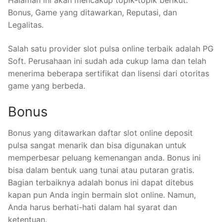
Halaman ini akan mencakup topik-topik berikut:
Bonus, Game yang ditawarkan, Reputasi, dan
Legalitas.
Salah satu provider slot pulsa online terbaik adalah PG
Soft. Perusahaan ini sudah ada cukup lama dan telah
menerima beberapa sertifikat dan lisensi dari otoritas
game yang berbeda.
Bonus
Bonus yang ditawarkan daftar slot online deposit
pulsa sangat menarik dan bisa digunakan untuk
memperbesar peluang kemenangan anda. Bonus ini
bisa dalam bentuk uang tunai atau putaran gratis.
Bagian terbaiknya adalah bonus ini dapat ditebus
kapan pun Anda ingin bermain slot online. Namun,
Anda harus berhati-hati dalam hal syarat dan
ketentuan.