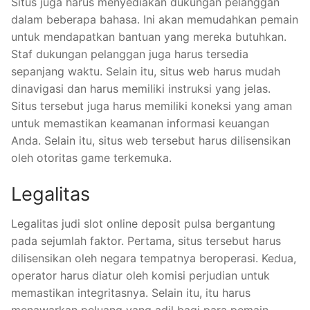
Situs juga harus menyediakan dukungan pelanggan
dalam beberapa bahasa. Ini akan memudahkan pemain
untuk mendapatkan bantuan yang mereka butuhkan.
Staf dukungan pelanggan juga harus tersedia
sepanjang waktu. Selain itu, situs web harus mudah
dinavigasi dan harus memiliki instruksi yang jelas.
Situs tersebut juga harus memiliki koneksi yang aman
untuk memastikan keamanan informasi keuangan
Anda. Selain itu, situs web tersebut harus dilisensikan
oleh otoritas game terkemuka.
Legalitas
Legalitas judi slot online deposit pulsa bergantung
pada sejumlah faktor. Pertama, situs tersebut harus
dilisensikan oleh negara tempatnya beroperasi. Kedua,
operator harus diatur oleh komisi perjudian untuk
memastikan integritasnya. Selain itu, itu harus