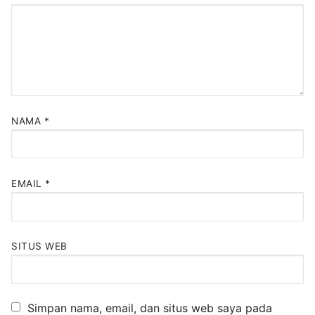
NAMA
*
EMAIL
*
SITUS WEB
Simpan nama, email, dan situs web saya pada