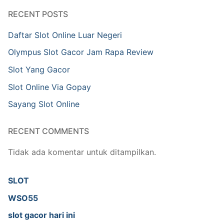
RECENT POSTS
Daftar Slot Online Luar Negeri
Olympus Slot Gacor Jam Rapa Review
Slot Yang Gacor
Slot Online Via Gopay
Sayang Slot Online
RECENT COMMENTS
Tidak ada komentar untuk ditampilkan.
SLOT
WSO55
slot gacor hari ini