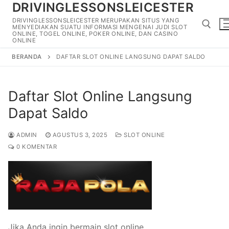
DRIVINGLESSONSLEICESTER
Lompat
ke
DRIVINGLESSONSLEICESTER MERUPAKAN SITUS YANG
MENYEDIAKAN SUATU INFORMASI MENGENAI JUDI SLOT
konten
ONLINE, TOGEL ONLINE, POKER ONLINE, DAN CASINO
ONLINE
BERANDA
DAFTAR SLOT ONLINE LANGSUNG DAPAT SALDO
Cari:
Daftar Slot Online Langsung
Dapat Saldo
ADMIN
AGUSTUS 3, 2025
SLOT ONLINE
0 KOMENTAR
Jika Anda ingin bermain slot online