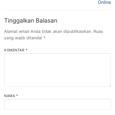
Online
Tinggalkan Balasan
Alamat email Anda tidak akan dipublikasikan.
Ruas
yang wajib ditandai
*
KOMENTAR
*
NAMA
*