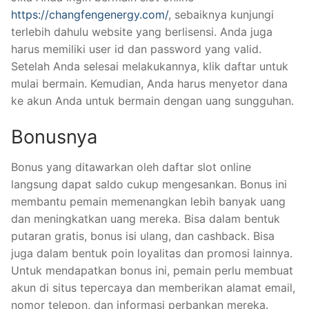
https://changfengenergy.com/
, sebaiknya kunjungi
terlebih dahulu website yang berlisensi. Anda juga
harus memiliki user id dan password yang valid.
Setelah Anda selesai melakukannya, klik daftar untuk
mulai bermain. Kemudian, Anda harus menyetor dana
ke akun Anda untuk bermain dengan uang sungguhan.
Bonusnya
Bonus yang ditawarkan oleh daftar slot online
langsung dapat saldo cukup mengesankan. Bonus ini
membantu pemain memenangkan lebih banyak uang
dan meningkatkan uang mereka. Bisa dalam bentuk
putaran gratis, bonus isi ulang, dan cashback. Bisa
juga dalam bentuk poin loyalitas dan promosi lainnya.
Untuk mendapatkan bonus ini, pemain perlu membuat
akun di situs tepercaya dan memberikan alamat email,
nomor telepon, dan informasi perbankan mereka.