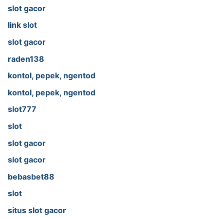
slot gacor
link slot
slot gacor
raden138
kontol, pepek, ngentod
kontol, pepek, ngentod
slot777
slot
slot gacor
slot gacor
bebasbet88
slot
situs slot gacor