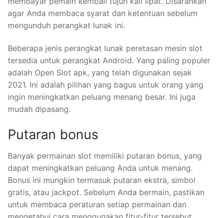
membayar pemain kembali tujuh kali lipat. Disarankan
agar Anda membaca syarat dan ketentuan sebelum
mengunduh perangkat lunak ini.
Beberapa jenis perangkat lunak peretasan mesin slot
tersedia untuk perangkat Android. Yang paling populer
adalah Open Slot apk, yang telah digunakan sejak
2021. Ini adalah pilihan yang bagus untuk orang yang
ingin meningkatkan peluang menang besar. Ini juga
mudah dipasang.
Putaran bonus
Banyak permainan slot memiliki putaran bonus, yang
dapat meningkatkan peluang Anda untuk menang.
Bonus ini mungkin termasuk putaran ekstra, simbol
gratis, atau jackpot. Sebelum Anda bermain, pastikan
untuk membaca peraturan setiap permainan dan
mengetahui cara menggunakan fitur-fitur tersebut.