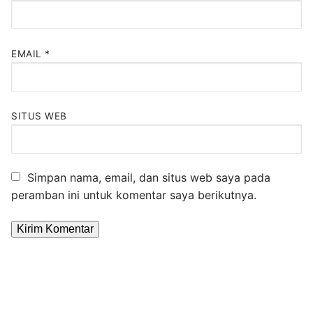
EMAIL
*
SITUS WEB
Simpan nama, email, dan situs web saya pada
peramban ini untuk komentar saya berikutnya.