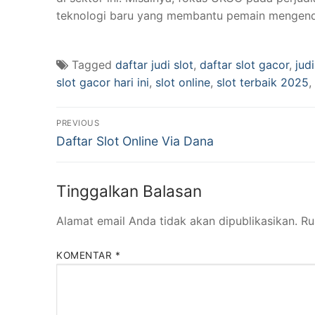
teknologi baru yang membantu pemain mengenda
Tagged
daftar judi slot
,
daftar slot gacor
,
judi
slot gacor hari ini
,
slot online
,
slot terbaik 2025
,
Navigasi
PREVIOUS
Previous
pos
Daftar Slot Online Via Dana
post:
Tinggalkan Balasan
Alamat email Anda tidak akan dipublikasikan.
Ru
KOMENTAR
*