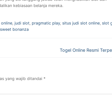
likan kebiasaan belanja mereka.
 online
,
judi slot
,
pragmatic play
,
situs judi slot online
,
slot 
sweet bonanza
Next
Togel Online Resmi Terp
post:
as yang wajib ditandai
*