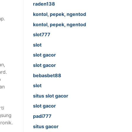
raden138
kontol, pepek, ngentod
ap.
kontol, pepek, ngentod
slot777
slot
slot gacor
an,
slot gacor
rd.
bebasbet88
o
slot
an
situs slot gacor
slot gacor
ti
gsung
padi777
ronik.
situs gacor