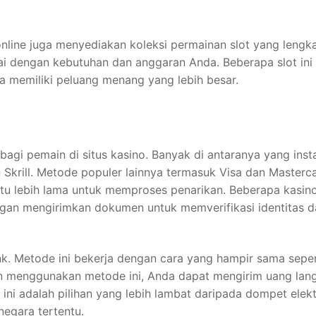
online juga menyediakan koleksi permainan slot yang lengk
ai dengan kebutuhan dan anggaran Anda. Beberapa slot ini
nda memiliki peluang menang yang lebih besar.
agi pemain di situs kasino. Banyak di antaranya yang inst
 Skrill. Metode populer lainnya termasuk Visa dan Masterca
tu lebih lama untuk memproses penarikan. Beberapa kasin
ngan mengirimkan dokumen untuk memverifikasi identitas d
nk. Metode ini bekerja dengan cara yang hampir sama seper
gan menggunakan metode ini, Anda dapat mengirim uang lan
 ini adalah pilihan yang lebih lambat daripada dompet elekt
negara tertentu.