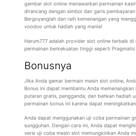
gambar slot online menawarkan permainan kas
dirancang dengan simbol dan garis pembayara
Bergoyanglah dan raih kemenangan yang mengg
voodoo untuk hadiah yang manis!
Harum777 adalah provider slot online terbaik d
permainan berkekuatan tinggi seperti Pragmatic
Bonusnya
Jika Anda gemar bermain mesin slot online, An
Bonus ini dapat membantu Anda memenangkan le
putaran gratis, pengganda, dan bahkan hadiah u
permainan bonus ini karena dapat meningkatkan 
Anda dapat menggunakan uji coba permainan gr
sungguhan. Dengan cara ini, Anda dapat menghi
versi uji coba mesin slot memungkinkan Anda