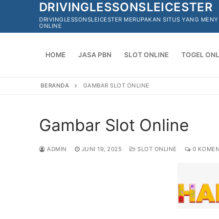
DRIVINGLESSONSLEICESTER
Lompat
ke
DRIVINGLESSONSLEICESTER MERUPAKAN SITUS YANG MENYE
ONLINE
konten
HOME
JASA PBN
SLOT ONLINE
TOGEL ONL
BERANDA
GAMBAR SLOT ONLINE
Gambar Slot Online
ADMIN
JUNI 19, 2025
SLOT ONLINE
0 KOMEN