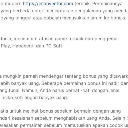
ino modern
https://estinventor.com
terbaik. Permainannya
n yang berbeda untuk menciptakan pengalaman yang mend
oyang pinggul atau cobalah menusukkan jarum ke boneka
i dunia, memimpin ratusan game terbaik dari penggemar
 Play, Habanero, dan PG Soft.
da mungkin pernah mendengar tentang bonus yang ditawark
bih banyak uang. Beberapa permainan bonus ini hadir de
ang tunai. Namun, Anda harus berhati-hati dengan jenis
risiko kehilangan banyak uang.
atis untuk melihat bonus sebelum bermain dengan uang
ndari kesalahan sebelum menghabiskan uang Anda. Selain i
 merasakan permainan sebelum memutuskan apakah cocok u