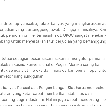
a di setiap yurisdiksi, tetapi banyak yang mengharuskan a
 perjudian yang bertanggung jawab. Di Inggris, misalnya, Kom
uk perjudian online, termasuk slot. UKGC sangat menekan
ang untuk menyertakan fitur perjudian yang bertanggun
at, tetapi sebagian besar secara sukarela mengatur permaina
akukan kasino konvensional di Vegas. Mereka sering kali
untuk semua slot mereka dan menawarkan pemain opsi unt
enyetor uang sungguhan.
 dan banyak Perusahaan Pengembangan Slot harus mempeker
raturan yang ketat dapat memberikan stabilitas dan
nting bagi industri ini. Hal ini juga dapat mendorong ino
dian yang bertanggung jawab telah menghasilkan alat dan