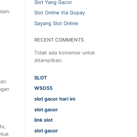
Slot Yang Gacor
alam.
Slot Online Via Gopay
Sayang Slot Online
RECENT COMMENTS
Tidak ada komentar untuk
ditampilkan.
SLOT
an.
WSO55
ngan
slot gacor hari ini
slot gacor
link slot
tu,
slot gacor
ntuk