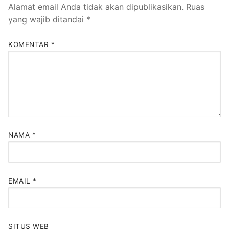
Alamat email Anda tidak akan dipublikasikan.
Ruas
yang wajib ditandai
*
KOMENTAR
*
NAMA
*
EMAIL
*
SITUS WEB