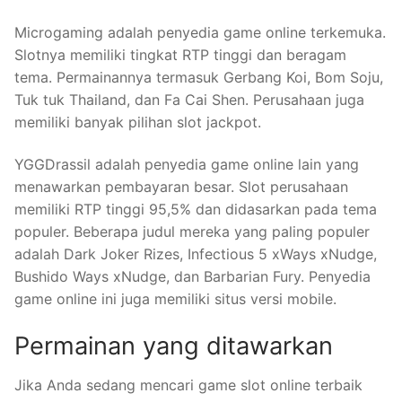
Microgaming adalah penyedia game online terkemuka.
Slotnya memiliki tingkat RTP tinggi dan beragam
tema. Permainannya termasuk Gerbang Koi, Bom Soju,
Tuk tuk Thailand, dan Fa Cai Shen. Perusahaan juga
memiliki banyak pilihan slot jackpot.
YGGDrassil adalah penyedia game online lain yang
menawarkan pembayaran besar. Slot perusahaan
memiliki RTP tinggi 95,5% dan didasarkan pada tema
populer. Beberapa judul mereka yang paling populer
adalah Dark Joker Rizes, Infectious 5 xWays xNudge,
Bushido Ways xNudge, dan Barbarian Fury. Penyedia
game online ini juga memiliki situs versi mobile.
Permainan yang ditawarkan
Jika Anda sedang mencari game slot online terbaik