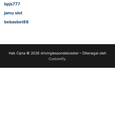
bpjs777
jamu slot
bebasbet88
Hak Cipta © 2026 drivinglessonsleicester – Ditenagai oleh
Customify
.