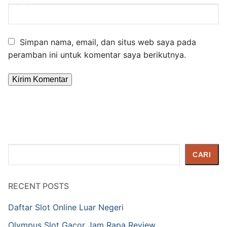
Simpan nama, email, dan situs web saya pada
peramban ini untuk komentar saya berikutnya.
Cari
CARI
RECENT POSTS
Daftar Slot Online Luar Negeri
Olympus Slot Gacor Jam Rapa Review