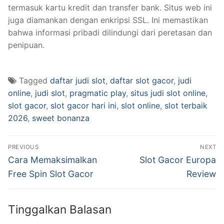
termasuk kartu kredit dan transfer bank. Situs web ini
juga diamankan dengan enkripsi SSL. Ini memastikan
bahwa informasi pribadi dilindungi dari peretasan dan
penipuan.
Tagged
daftar judi slot
,
daftar slot gacor
,
judi
online
,
judi slot
,
pragmatic play
,
situs judi slot online
,
slot gacor
,
slot gacor hari ini
,
slot online
,
slot terbaik
2026
,
sweet bonanza
Navigasi
PREVIOUS
NEXT
pos
Previous
Next
Cara Memaksimalkan
Slot Gacor Europa
post:
post:
Free Spin Slot Gacor
Review
Tinggalkan Balasan