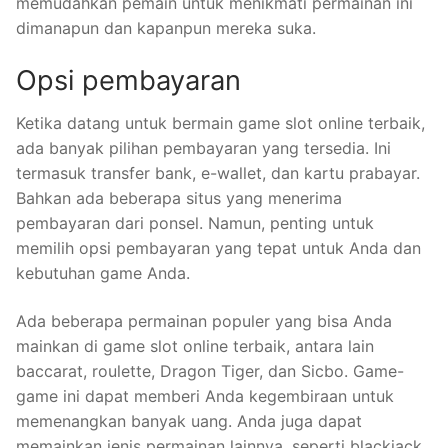
memudahkan pemain untuk menikmati permainan ini
dimanapun dan kapanpun mereka suka.
Opsi pembayaran
Ketika datang untuk bermain game slot online terbaik,
ada banyak pilihan pembayaran yang tersedia. Ini
termasuk transfer bank, e-wallet, dan kartu prabayar.
Bahkan ada beberapa situs yang menerima
pembayaran dari ponsel. Namun, penting untuk
memilih opsi pembayaran yang tepat untuk Anda dan
kebutuhan game Anda.
Ada beberapa permainan populer yang bisa Anda
mainkan di game slot online terbaik, antara lain
baccarat, roulette, Dragon Tiger, dan Sicbo. Game-
game ini dapat memberi Anda kegembiraan untuk
memenangkan banyak uang. Anda juga dapat
memainkan jenis permainan lainnya, seperti blackjack