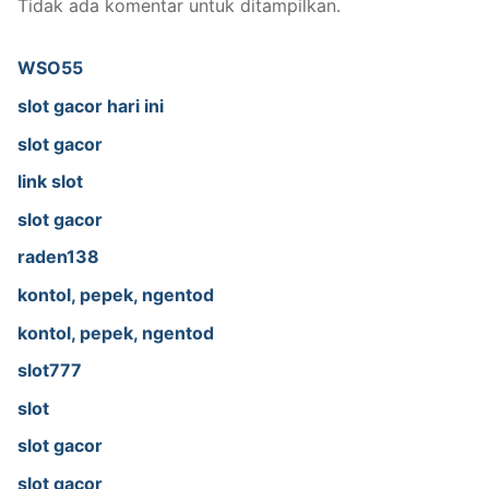
Tidak ada komentar untuk ditampilkan.
WSO55
slot gacor hari ini
slot gacor
link slot
slot gacor
raden138
kontol, pepek, ngentod
kontol, pepek, ngentod
slot777
slot
slot gacor
slot gacor