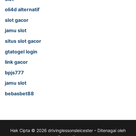
oli4d alternatif
slot gacor
jamu slot
situs slot gacor
gtatogel login
link gacor
bpjs777
jamu slot
bebasbet88
Hak Cipta © 2026 drivinglessonsleicester – Ditenagai oleh