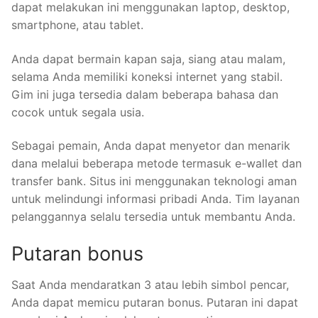
dapat melakukan ini menggunakan laptop, desktop,
smartphone, atau tablet.
Anda dapat bermain kapan saja, siang atau malam,
selama Anda memiliki koneksi internet yang stabil.
Gim ini juga tersedia dalam beberapa bahasa dan
cocok untuk segala usia.
Sebagai pemain, Anda dapat menyetor dan menarik
dana melalui beberapa metode termasuk e-wallet dan
transfer bank. Situs ini menggunakan teknologi aman
untuk melindungi informasi pribadi Anda. Tim layanan
pelanggannya selalu tersedia untuk membantu Anda.
Putaran bonus
Saat Anda mendaratkan 3 atau lebih simbol pencar,
Anda dapat memicu putaran bonus. Putaran ini dapat