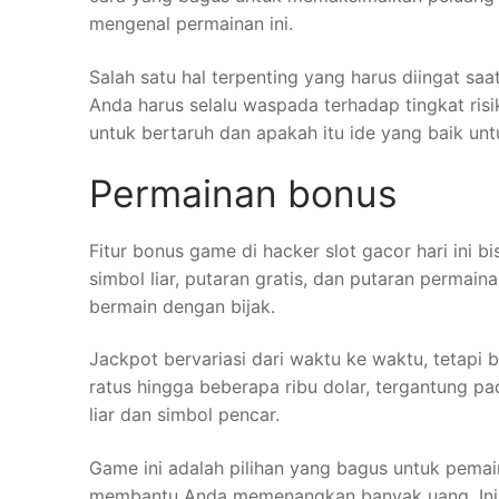
mengenal permainan ini.
Salah satu hal terpenting yang harus diingat sa
Anda harus selalu waspada terhadap tingkat ri
untuk bertaruh dan apakah itu ide yang baik un
Permainan bonus
Fitur bonus game di hacker slot gacor hari ini 
simbol liar, putaran gratis, dan putaran permaina
bermain dengan bijak.
Jackpot bervariasi dari waktu ke waktu, tetapi 
ratus hingga beberapa ribu dolar, tergantung p
liar dan simbol pencar.
Game ini adalah pilihan yang bagus untuk pemai
membantu Anda memenangkan banyak uang. Ini 