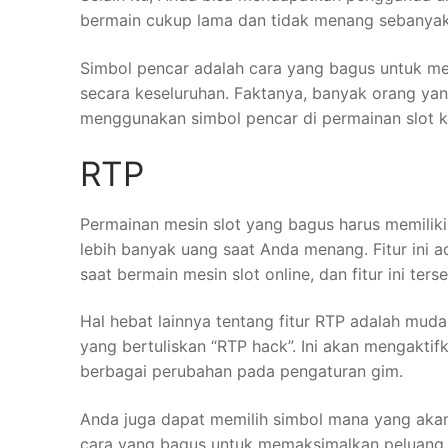
bermain cukup lama dan tidak menang sebanyak
Simbol pencar adalah cara yang bagus untuk m
secara keseluruhan. Faktanya, banyak orang 
menggunakan simbol pencar di permainan slot k
RTP
Permainan mesin slot yang bagus harus memiliki
lebih banyak uang saat Anda menang. Fitur ini
saat bermain mesin slot online, dan fitur ini terse
Hal hebat lainnya tentang fitur RTP adalah mud
yang bertuliskan “RTP hack”. Ini akan mengakt
berbagai perubahan pada pengaturan gim.
Anda juga dapat memilih simbol mana yang akan
cara yang bagus untuk memaksimalkan peluang 