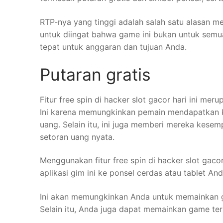
RTP-nya yang tinggi adalah salah satu alasan m
untuk diingat bahwa game ini bukan untuk semua
tepat untuk anggaran dan tujuan Anda.
Putaran gratis
Fitur free spin di hacker slot gacor hari ini mer
Ini karena memungkinkan pemain mendapatkan 
uang. Selain itu, ini juga memberi mereka kes
setoran uang nyata.
Menggunakan fitur free spin di hacker slot ga
aplikasi gim ini ke ponsel cerdas atau tablet And
Ini akan memungkinkan Anda untuk memainkan ga
Selain itu, Anda juga dapat memainkan game te