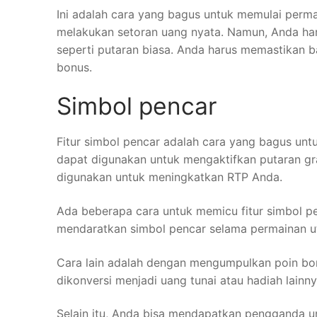
Ini adalah cara yang bagus untuk memulai per
melakukan setoran uang nyata. Namun, Anda ha
seperti putaran biasa. Anda harus memastikan 
bonus.
Simbol pencar
Fitur simbol pencar adalah cara yang bagus un
dapat digunakan untuk mengaktifkan putaran grat
digunakan untuk meningkatkan RTP Anda.
Ada beberapa cara untuk memicu fitur simbol pe
mendaratkan simbol pencar selama permainan u
Cara lain adalah dengan mengumpulkan poin bo
dikonversi menjadi uang tunai atau hadiah lainny
Selain itu, Anda bisa mendapatkan pengganda u