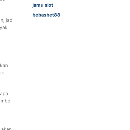
jamu slot
bebasbet88
n, jadi
nyak
lkan
uk
rapa
simbol
 akan