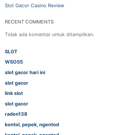
Slot Gacor Casino Review
RECENT COMMENTS
Tidak ada komentar untuk ditampilkan.
SLOT
WSO55
slot gacor hari ini
slot gacor
link slot
slot gacor
raden138
kontol, pepek, ngentod
kontol, pepek, ngentod