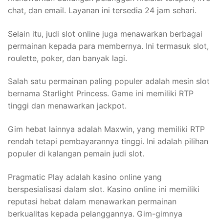
chat, dan email. Layanan ini tersedia 24 jam sehari.
Selain itu, judi slot online juga menawarkan berbagai
permainan kepada para membernya. Ini termasuk slot,
roulette, poker, dan banyak lagi.
Salah satu permainan paling populer adalah mesin slot
bernama Starlight Princess. Game ini memiliki RTP
tinggi dan menawarkan jackpot.
Gim hebat lainnya adalah Maxwin, yang memiliki RTP
rendah tetapi pembayarannya tinggi. Ini adalah pilihan
populer di kalangan pemain judi slot.
Pragmatic Play adalah kasino online yang
berspesialisasi dalam slot. Kasino online ini memiliki
reputasi hebat dalam menawarkan permainan
berkualitas kepada pelanggannya. Gim-gimnya