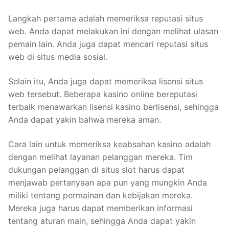
Langkah pertama adalah memeriksa reputasi situs
web. Anda dapat melakukan ini dengan melihat ulasan
pemain lain. Anda juga dapat mencari reputasi situs
web di situs media sosial.
Selain itu, Anda juga dapat memeriksa lisensi situs
web tersebut. Beberapa kasino online bereputasi
terbaik menawarkan lisensi kasino berlisensi, sehingga
Anda dapat yakin bahwa mereka aman.
Cara lain untuk memeriksa keabsahan kasino adalah
dengan melihat layanan pelanggan mereka. Tim
dukungan pelanggan di situs slot harus dapat
menjawab pertanyaan apa pun yang mungkin Anda
miliki tentang permainan dan kebijakan mereka.
Mereka juga harus dapat memberikan informasi
tentang aturan main, sehingga Anda dapat yakin