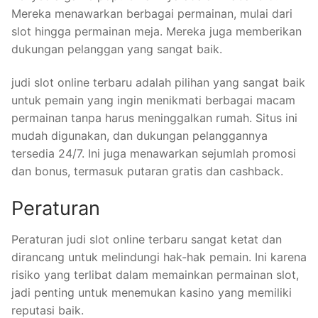
Mereka menawarkan berbagai permainan, mulai dari
slot hingga permainan meja. Mereka juga memberikan
dukungan pelanggan yang sangat baik.
judi slot online terbaru adalah pilihan yang sangat baik
untuk pemain yang ingin menikmati berbagai macam
permainan tanpa harus meninggalkan rumah. Situs ini
mudah digunakan, dan dukungan pelanggannya
tersedia 24/7. Ini juga menawarkan sejumlah promosi
dan bonus, termasuk putaran gratis dan cashback.
Peraturan
Peraturan judi slot online terbaru sangat ketat dan
dirancang untuk melindungi hak-hak pemain. Ini karena
risiko yang terlibat dalam memainkan permainan slot,
jadi penting untuk menemukan kasino yang memiliki
reputasi baik.