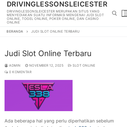
DRIVINGLESSONSLEICESTER
Lompat
ke
DRIVINGLESSONSLEICESTER MERUPAKAN SITUS YANG
MENYEDIAKAN SUATU INFORMASI MENGENAI JUDI SLOT
konten
ONLINE, TOGEL ONLINE, POKER ONLINE, DAN CASINO
ONLINE
BERANDA
JUDI SLOT ONLINE TERBARU
Cari:
Judi Slot Online Terbaru
ADMIN
NOVEMBER 12, 2025
SLOT ONLINE
0 KOMENTAR
Ada beberapa hal yang perlu diperhatikan sebelum