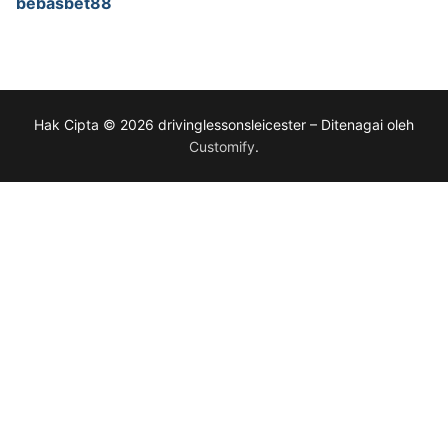
bebasbet88
Hak Cipta © 2026 drivinglessonsleicester – Ditenagai oleh
Customify
.