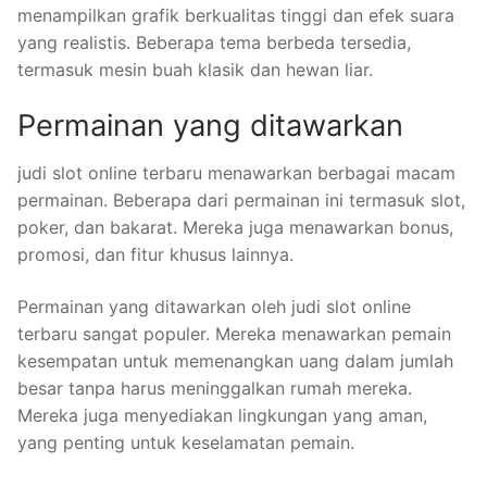
menampilkan grafik berkualitas tinggi dan efek suara
yang realistis. Beberapa tema berbeda tersedia,
termasuk mesin buah klasik dan hewan liar.
Permainan yang ditawarkan
judi slot online terbaru menawarkan berbagai macam
permainan. Beberapa dari permainan ini termasuk slot,
poker, dan bakarat. Mereka juga menawarkan bonus,
promosi, dan fitur khusus lainnya.
Permainan yang ditawarkan oleh judi slot online
terbaru sangat populer. Mereka menawarkan pemain
kesempatan untuk memenangkan uang dalam jumlah
besar tanpa harus meninggalkan rumah mereka.
Mereka juga menyediakan lingkungan yang aman,
yang penting untuk keselamatan pemain.