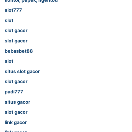
slot777
slot
slot gacor
slot gacor
bebasbet88
slot
situs slot gacor
slot gacor
padi777
situs gacor
slot gacor
link gacor