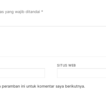
as yang wajib ditandai
*
SITUS WEB
 peramban ini untuk komentar saya berikutnya.