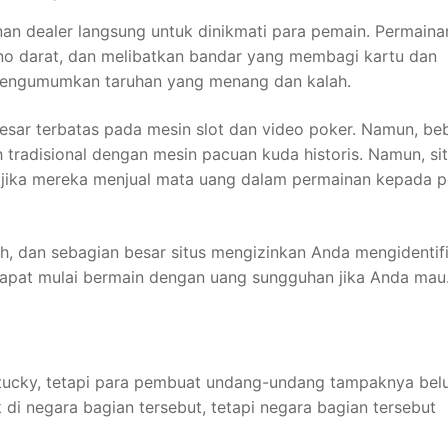
n dealer langsung untuk dinikmati para pemain. Permainan
no darat, dan melibatkan bandar yang membagi kartu dan
 mengumumkan taruhan yang menang dan kalah.
esar terbatas pada mesin slot dan video poker. Namun, be
tradisional dengan mesin pacuan kuda historis. Namun, si
tut jika mereka menjual mata uang dalam permainan kepada 
ah, dan sebagian besar situs mengizinkan Anda mengidentifi
dapat mulai bermain dengan uang sungguhan jika Anda mau
ntucky, tetapi para pembuat undang-undang tampaknya be
 di negara bagian tersebut, tetapi negara bagian tersebut