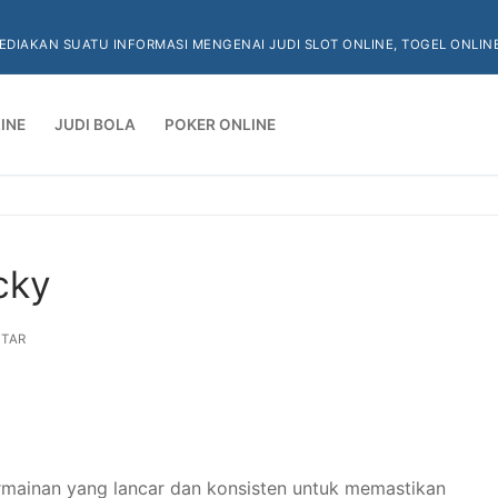
DIAKAN SUATU INFORMASI MENGENAI JUDI SLOT ONLINE, TOGEL ONLINE
INE
JUDI BOLA
POKER ONLINE
Cari:
cky
TAR
mainan yang lancar dan konsisten untuk memastikan