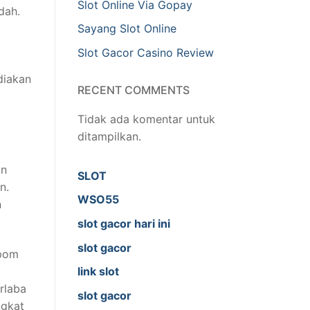
Slot Online Via Gopay
dah.
Sayang Slot Online
Slot Gacor Casino Review
diakan
RECENT COMMENTS
Tidak ada komentar untuk
ditampilkan.
an
SLOT
n.
WSO55
n
slot gacor hari ini
slot gacor
 pom
link slot
rlaba
slot gacor
ngkat