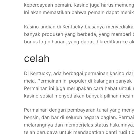
kepercayaan pemain. Kasino juga harus memun
Ini akan memastikan bahwa pemain dapat meni
Kasino undian di Kentucky biasanya menyediakan
banyak produsen yang berbeda, yang memberi ba
bonus login harian, yang dapat dikreditkan ke a
celah
Di Kentucky, ada berbagai permainan kasino d
meja. Permainan ini populer di kalangan banya
Permainan ini juga merupakan cara hebat untu
kasino sosial menyediakan banyak pilihan mesin 
Permainan dengan pembayaran tunai yang menye
bensin, dan bar di seluruh negara bagian. Perma
melarangnya dan memperjelas status hukumnya. 
telah berupaya untuk mendapatkan ganti rugi tig