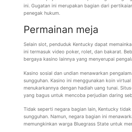
ini. Gugatan ini merupakan bagian dari pertikaia
penegak hukum.
Permainan meja
Selain slot, penduduk Kentucky dapat memainka
ini termasuk video poker, rolet, dan bakarat. 
bergaya kasino lainnya yang menyerupai penga
Kasino sosial dan undian menawarkan pengalam
sungguhan. Kasino ini menggunakan koin virtua
menukarkannya dengan hadiah uang tunai. Situs
yang bagus untuk mencoba perjudian daring seb
Tidak seperti negara bagian lain, Kentucky tid
sungguhan. Namun, negara bagian ini menawarkan
memungkinkan warga Bluegrass State untuk mera