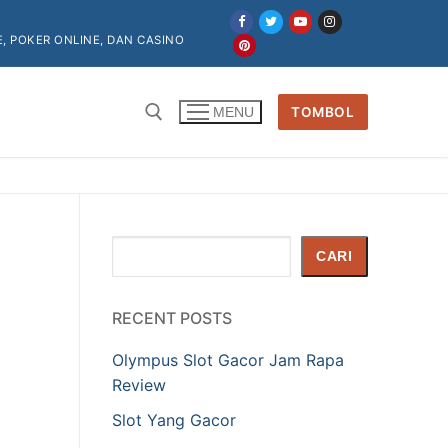
, POKER ONLINE, DAN CASINO
TOMBOL
MENU
Cari
CARI
RECENT POSTS
Olympus Slot Gacor Jam Rapa
Review
Slot Yang Gacor