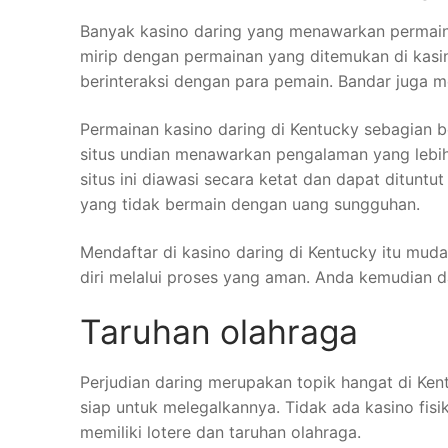
Banyak kasino daring yang menawarkan permaina
mirip dengan permainan yang ditemukan di kasi
berinteraksi dengan para pemain. Bandar juga
Permainan kasino daring di Kentucky sebagian b
situs undian menawarkan pengalaman yang lebih 
situs ini diawasi secara ketat dan dapat ditun
yang tidak bermain dengan uang sungguhan.
Mendaftar di kasino daring di Kentucky itu mud
diri melalui proses yang aman. Anda kemudian 
Taruhan olahraga
Perjudian daring merupakan topik hangat di Ke
siap untuk melegalkannya. Tidak ada kasino fisik
memiliki lotere dan taruhan olahraga.