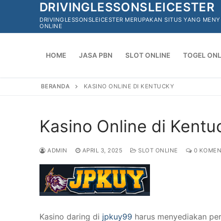
DRIVINGLESSONSLEICESTER
Lompat
ke
DRIVINGLESSONSLEICESTER MERUPAKAN SITUS YANG MENYE
ONLINE
konten
HOME
JASA PBN
SLOT ONLINE
TOGEL ONL
BERANDA
KASINO ONLINE DI KENTUCKY
Kasino Online di Kentu
ADMIN
APRIL 3, 2025
SLOT ONLINE
0 KOMEN
Kasino daring di
jpkuy99
harus menyediakan per