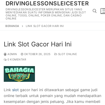
DRIVINGLESSONSLEICESTER
Lompat
ke
DRIVINGLESSONSLEICESTER MERUPAKAN SITUS YANG
MENYEDIAKAN SUATU INFORMASI MENGENAI JUDI SLOT
konten
ONLINE, TOGEL ONLINE, POKER ONLINE, DAN CASINO
ONLINE
BERANDA
LINK SLOT GACOR HARI INI
Cari:
Link Slot Gacor Hari Ini
ADMIN
OKTOBER 26, 2025
SLOT ONLINE
0 KOMENTAR
Link
slot
gacor hari ini ditawarkan sebagai game judi
online terbaik untuk pemain yang mudah mendapatkan
kesempatan dengan jenis peluang. Jika kamu membeli