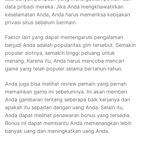
data pribadi mereka.
Jika Anda mengkhawatirkan
keselamatan Anda, Anda harus memeriksa kebijakan
privasi situs sebelum bermain.
Faktor lain yang dapat memengaruhi pengalaman
berjudi Anda adalah popularitas gim tersebut.
Semakin
populer slotnya, semakin tinggi peluang untuk
menang.
Karena itu, Anda harus mencoba mencari
game yang telah populer selama bertahun-tahun.
Anda juga bisa melihat review pemain yang pernah
memainkan game ini sebelumnya.
Ini akan memberi
Anda gambaran tentang seberapa baik kerjanya dan
apakah itu sepadan dengan uang Anda.
Selain itu,
Anda dapat melihat penawaran bonus yang tersedia.
Bonus ini dapat membantu Anda memenangkan lebih
banyak uang dan meningkatkan uang Anda.