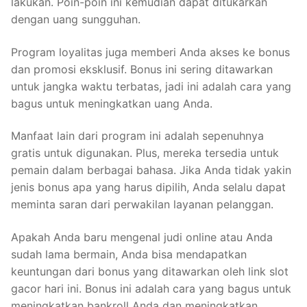
lakukan.
Poin-poin ini kemudian dapat ditukarkan
dengan uang sungguhan.
Program loyalitas juga memberi Anda akses ke bonus
dan promosi eksklusif.
Bonus ini sering ditawarkan
untuk jangka waktu terbatas, jadi ini adalah cara yang
bagus untuk meningkatkan uang Anda.
Manfaat lain dari program ini adalah sepenuhnya
gratis untuk digunakan.
Plus, mereka tersedia untuk
pemain dalam berbagai bahasa.
Jika Anda tidak yakin
jenis bonus apa yang harus dipilih, Anda selalu dapat
meminta saran dari perwakilan layanan pelanggan.
Apakah Anda baru mengenal judi online atau Anda
sudah lama bermain, Anda bisa mendapatkan
keuntungan dari bonus yang ditawarkan oleh link slot
gacor hari ini.
Bonus ini adalah cara yang bagus untuk
meningkatkan bankroll Anda dan meningkatkan