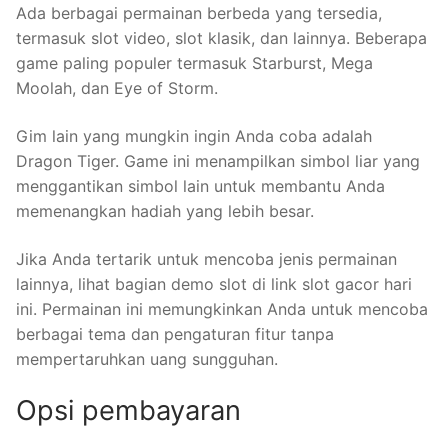
Ada berbagai permainan berbeda yang tersedia,
termasuk slot video, slot klasik, dan lainnya.
Beberapa
game paling populer termasuk Starburst, Mega
Moolah, dan Eye of Storm.
Gim lain yang mungkin ingin Anda coba adalah
Dragon Tiger.
Game ini menampilkan simbol liar yang
menggantikan simbol lain untuk membantu Anda
memenangkan hadiah yang lebih besar.
Jika Anda tertarik untuk mencoba jenis permainan
lainnya, lihat bagian demo slot di link slot gacor hari
ini.
Permainan ini memungkinkan Anda untuk mencoba
berbagai tema dan pengaturan fitur tanpa
mempertaruhkan uang sungguhan.
Opsi pembayaran