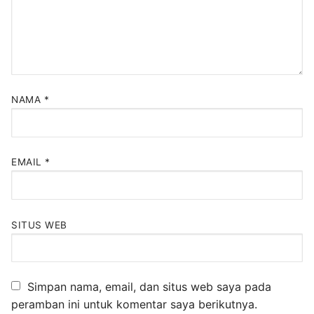
NAMA
*
EMAIL
*
SITUS WEB
Simpan nama, email, dan situs web saya pada
peramban ini untuk komentar saya berikutnya.