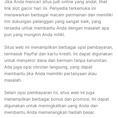
Jika Anda mencari situs judi online yang andal, lihat
link slot gacor hari ini.
Penyedia terkemuka ini
menawarkan berbagai macam permainan dan memiliki
tim dukungan pelanggan yang sangat baik, yang
tersedia untuk membantu Anda dengan masalah apa
pun yang mungkin Anda miliki.
Situs web ini menampilkan berbagai opsi pembayaran,
termasuk PayPal dan kartu kredit.
Ini dapat digunakan
untuk menyetor dana dan bermain tanpa kerumitan.
Ada juga opsi obrolan langsung, yang dapat
membantu jika Anda memiliki pertanyaan atau
masalah.
Selain opsi pembayaran ini, situs web ini juga
menampilkan berbagai bonus dan promosi.
Ini dapat
digunakan untuk meningkatkan uang Anda dan
membantu Anda memenangkan hadiah besar.