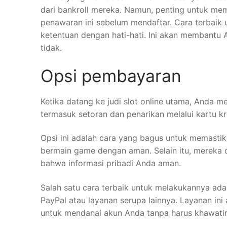
dari bankroll mereka. Namun, penting untuk m
penawaran ini sebelum mendaftar. Cara terbai
ketentuan dengan hati-hati. Ini akan membantu
tidak.
Opsi pembayaran
Ketika datang ke judi slot online utama, Anda m
termasuk setoran dan penarikan melalui kartu kr
Opsi ini adalah cara yang bagus untuk memasti
bermain game dengan aman. Selain itu, merek
bahwa informasi pribadi Anda aman.
Salah satu cara terbaik untuk melakukannya ada
PayPal atau layanan serupa lainnya. Layanan i
untuk mendanai akun Anda tanpa harus khawatir 