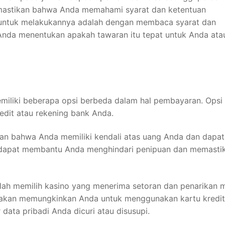
emastikan bahwa Anda memahami syarat dan ketentuan
k untuk melakukannya adalah dengan membaca syarat dan
 Anda menentukan apakah tawaran itu tepat untuk Anda ata
emiliki beberapa opsi berbeda dalam hal pembayaran. Opsi 
edit atau rekening bank Anda.
kan bahwa Anda memiliki kendali atas uang Anda dan dapat
a dapat membantu Anda menghindari penipuan dan memasti
lah memilih kasino yang menerima setoran dan penarikan m
ni akan memungkinkan Anda untuk menggunakan kartu kredi
data pribadi Anda dicuri atau disusupi.