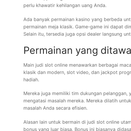
perlu khawatir kehilangan uang Anda.
Ada banyak permainan kasino yang berbeda untuk 
permainan meja klasik. Game-game ini dapat di
Selain itu, tersedia juga opsi dealer langsung u
Permainan yang ditaw
Main judi slot online menawarkan berbagai maca
klasik dan modern, slot video, dan jackpot pr
hadiah.
Mereka juga memiliki tim dukungan pelanggan,
mengatasi masalah mereka. Mereka dilatih unt
masalah Anda secara efisien.
Alasan lain untuk bermain di judi slot online
bonus yang luar biasa. Bonus ini biasanya didas