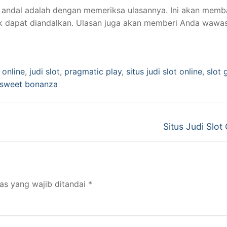
ng andal adalah dengan memeriksa ulasannya. Ini akan memb
ak dapat diandalkan. Ulasan juga akan memberi Anda wawa
 online
,
judi slot
,
pragmatic play
,
situs judi slot online
,
slot 
sweet bonanza
Next
Situs Judi Slot
post:
as yang wajib ditandai
*