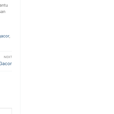
antu
san
gacor
,
NEXT
 Gacor