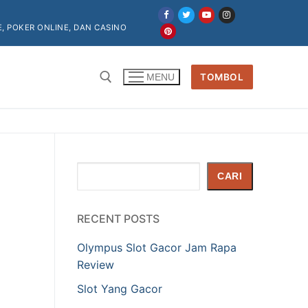
, POKER ONLINE, DAN CASINO
TOMBOL
MENU
Cari
CARI
RECENT POSTS
Olympus Slot Gacor Jam Rapa
Review
Slot Yang Gacor