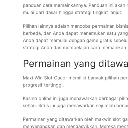
panduan cara memainkannya. Panduan ini akan 
mulai dari dasar hingga strategi tingkat lanjut.
Pilihan lainnya adalah mencoba permainan bisnis
berbeda, dan Anda dapat menemukan satu yang 
Anda dapat memulai dengan game gratis sebelum
strategi Anda dan mempelajari cara memainkan
Permainan yang ditaw
Maxi Win Slot Gacor memiliki banyak pilihan per
progresif tertinggi.
Kasino online ini juga menawarkan berbagai pil
sehari. Situs ini juga menawarkan sejumlah bon
Permainan yang ditawarkan oleh maxwin slot g
menyenangkan dan mengasyikkan. Mereka menaw