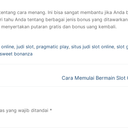
 tentang cara menang. Ini bisa sangat membantu jika Anda 
i tahu Anda tentang berbagai jenis bonus yang ditawarkan
a menyertakan putaran gratis dan bonus uang kembali.
 online
,
judi slot
,
pragmatic play
,
situs judi slot online
,
slot 
sweet bonanza
Next
Cara Memulai Bermain Slot 
post:
as yang wajib ditandai
*