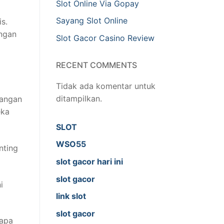
Slot Online Via Gopay
Sayang Slot Online
s.
angan
Slot Gacor Casino Review
RECENT COMMENTS
Tidak ada komentar untuk
ditampilkan.
nangan
eka
SLOT
WSO55
nting
slot gacor hari ini
slot gacor
i
link slot
slot gacor
rapa