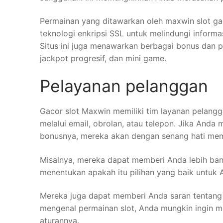
Permainan yang ditawarkan oleh maxwin slot ga
teknologi enkripsi SSL untuk melindungi informasi 
Situs ini juga menawarkan berbagai bonus dan p
jackpot progresif, dan mini game.
Pelayanan pelanggan
Gacor slot Maxwin memiliki tim layanan pelang
melalui email, obrolan, atau telepon. Jika And
bonusnya, mereka akan dengan senang hati me
Misalnya, mereka dapat memberi Anda lebih ba
menentukan apakah itu pilihan yang baik untuk A
Mereka juga dapat memberi Anda saran tentang 
mengenal permainan slot, Anda mungkin ingin me
aturannya.