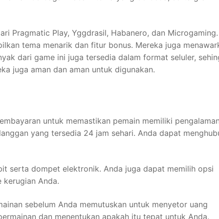
dari Pragmatic Play, Yggdrasil, Habanero, dan Microgaming.
ilkan tema menarik dan fitur bonus. Mereka juga menawar
yak dari game ini juga tersedia dalam format seluler, sehi
ka juga aman dan aman untuk digunakan.
pembayaran untuk memastikan pemain memiliki pengalama
elanggan yang tersedia 24 jam sehari. Anda dapat menghub
bit serta dompet elektronik. Anda juga dapat memilih opsi
 kerugian Anda.
rmainan sebelum Anda memutuskan untuk menyetor uang
ermainan dan menentukan apakah itu tepat untuk Anda.