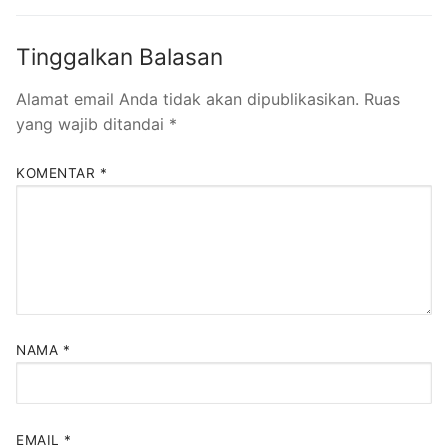
Tinggalkan Balasan
Alamat email Anda tidak akan dipublikasikan.
Ruas
yang wajib ditandai
*
KOMENTAR
*
NAMA
*
EMAIL
*