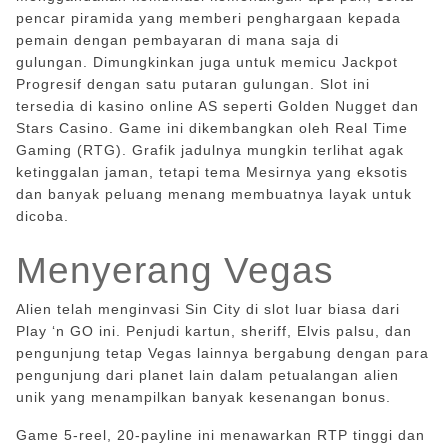
pencar piramida yang memberi penghargaan kepada
pemain dengan pembayaran di mana saja di
gulungan. Dimungkinkan juga untuk memicu Jackpot
Progresif dengan satu putaran gulungan. Slot ini
tersedia di kasino online AS seperti Golden Nugget dan
Stars Casino. Game ini dikembangkan oleh Real Time
Gaming (RTG). Grafik jadulnya mungkin terlihat agak
ketinggalan jaman, tetapi tema Mesirnya yang eksotis
dan banyak peluang menang membuatnya layak untuk
dicoba.
Menyerang Vegas
Alien telah menginvasi Sin City di slot luar biasa dari
Play ‘n GO ini. Penjudi kartun, sheriff, Elvis palsu, dan
pengunjung tetap Vegas lainnya bergabung dengan para
pengunjung dari planet lain dalam petualangan alien
unik yang menampilkan banyak kesenangan bonus.
Game 5-reel, 20-payline ini menawarkan RTP tinggi dan