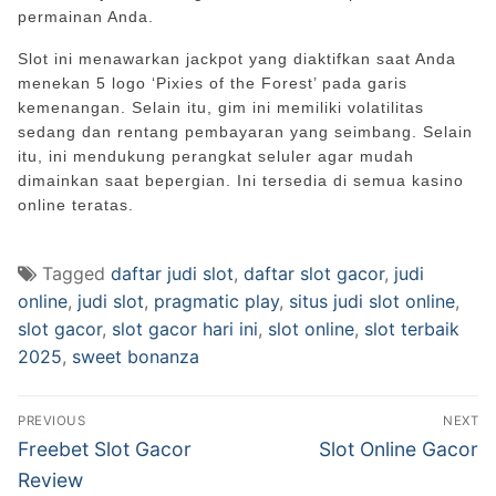
permainan Anda.
Slot ini menawarkan jackpot yang diaktifkan saat Anda
menekan 5 logo ‘Pixies of the Forest’ pada garis
kemenangan. Selain itu, gim ini memiliki volatilitas
sedang dan rentang pembayaran yang seimbang. Selain
itu, ini mendukung perangkat seluler agar mudah
dimainkan saat bepergian. Ini tersedia di semua kasino
online teratas.
Tagged
daftar judi slot
,
daftar slot gacor
,
judi
online
,
judi slot
,
pragmatic play
,
situs judi slot online
,
slot gacor
,
slot gacor hari ini
,
slot online
,
slot terbaik
2025
,
sweet bonanza
Navigasi
PREVIOUS
NEXT
pos
Previous
Next
Freebet Slot Gacor
Slot Online Gacor
post:
post:
Review