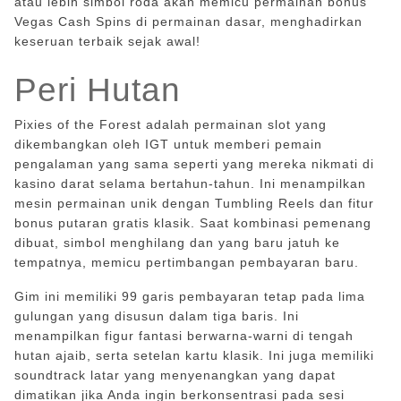
atau lebih simbol roda akan memicu permainan bonus
Vegas Cash Spins di permainan dasar, menghadirkan
keseruan terbaik sejak awal!
Peri Hutan
Pixies of the Forest adalah permainan slot yang
dikembangkan oleh IGT untuk memberi pemain
pengalaman yang sama seperti yang mereka nikmati di
kasino darat selama bertahun-tahun. Ini menampilkan
mesin permainan unik dengan Tumbling Reels dan fitur
bonus putaran gratis klasik. Saat kombinasi pemenang
dibuat, simbol menghilang dan yang baru jatuh ke
tempatnya, memicu pertimbangan pembayaran baru.
Gim ini memiliki 99 garis pembayaran tetap pada lima
gulungan yang disusun dalam tiga baris. Ini
menampilkan figur fantasi berwarna-warni di tengah
hutan ajaib, serta setelan kartu klasik. Ini juga memiliki
soundtrack latar yang menyenangkan yang dapat
dimatikan jika Anda ingin berkonsentrasi pada sesi