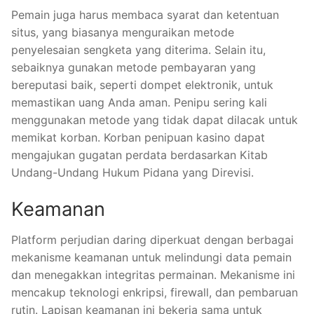
Pemain juga harus membaca syarat dan ketentuan
situs, yang biasanya menguraikan metode
penyelesaian sengketa yang diterima. Selain itu,
sebaiknya gunakan metode pembayaran yang
bereputasi baik, seperti dompet elektronik, untuk
memastikan uang Anda aman. Penipu sering kali
menggunakan metode yang tidak dapat dilacak untuk
memikat korban. Korban penipuan kasino dapat
mengajukan gugatan perdata berdasarkan Kitab
Undang-Undang Hukum Pidana yang Direvisi.
Keamanan
Platform perjudian daring diperkuat dengan berbagai
mekanisme keamanan untuk melindungi data pemain
dan menegakkan integritas permainan. Mekanisme ini
mencakup teknologi enkripsi, firewall, dan pembaruan
rutin. Lapisan keamanan ini bekerja sama untuk