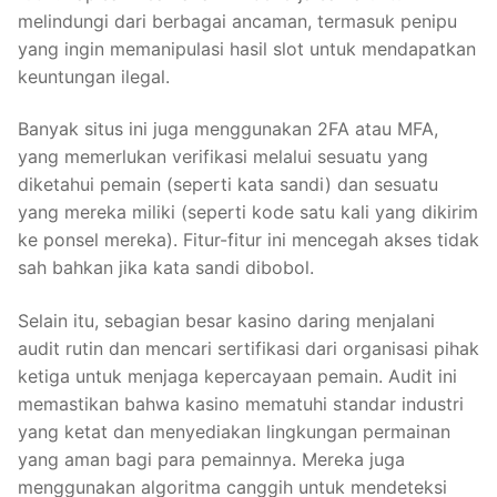
melindungi dari berbagai ancaman, termasuk penipu
yang ingin memanipulasi hasil slot untuk mendapatkan
keuntungan ilegal.
Banyak situs ini juga menggunakan 2FA atau MFA,
yang memerlukan verifikasi melalui sesuatu yang
diketahui pemain (seperti kata sandi) dan sesuatu
yang mereka miliki (seperti kode satu kali yang dikirim
ke ponsel mereka). Fitur-fitur ini mencegah akses tidak
sah bahkan jika kata sandi dibobol.
Selain itu, sebagian besar kasino daring menjalani
audit rutin dan mencari sertifikasi dari organisasi pihak
ketiga untuk menjaga kepercayaan pemain. Audit ini
memastikan bahwa kasino mematuhi standar industri
yang ketat dan menyediakan lingkungan permainan
yang aman bagi para pemainnya. Mereka juga
menggunakan algoritma canggih untuk mendeteksi