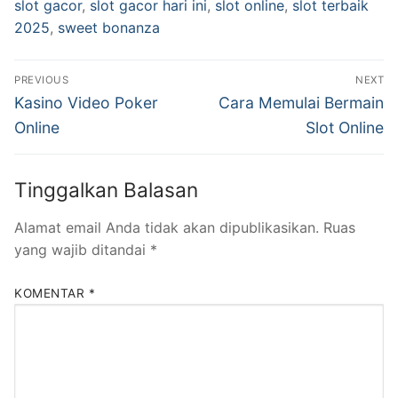
slot gacor
,
slot gacor hari ini
,
slot online
,
slot terbaik
2025
,
sweet bonanza
Navigasi
PREVIOUS
NEXT
pos
Previous
Next
Kasino Video Poker
Cara Memulai Bermain
post:
post:
Online
Slot Online
Tinggalkan Balasan
Alamat email Anda tidak akan dipublikasikan.
Ruas
yang wajib ditandai
*
KOMENTAR
*