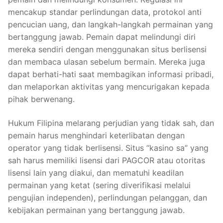
mencakup standar perlindungan data, protokol anti
pencucian uang, dan langkah-langkah permainan yang
bertanggung jawab. Pemain dapat melindungi diri
mereka sendiri dengan menggunakan situs berlisensi
dan membaca ulasan sebelum bermain. Mereka juga
dapat berhati-hati saat membagikan informasi pribadi,
dan melaporkan aktivitas yang mencurigakan kepada
pihak berwenang.
Hukum Filipina melarang perjudian yang tidak sah, dan
pemain harus menghindari keterlibatan dengan
operator yang tidak berlisensi. Situs “kasino sa” yang
sah harus memiliki lisensi dari PAGCOR atau otoritas
lisensi lain yang diakui, dan mematuhi keadilan
permainan yang ketat (sering diverifikasi melalui
pengujian independen), perlindungan pelanggan, dan
kebijakan permainan yang bertanggung jawab.