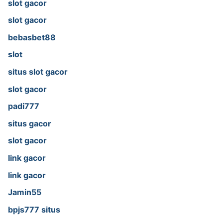
slot gacor
slot gacor
bebasbet88
slot
situs slot gacor
slot gacor
padi777
situs gacor
slot gacor
link gacor
link gacor
Jamin55
bpjs777 situs