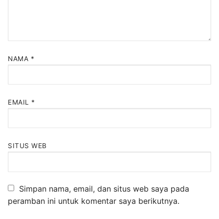
NAMA
*
EMAIL
*
SITUS WEB
Simpan nama, email, dan situs web saya pada
peramban ini untuk komentar saya berikutnya.