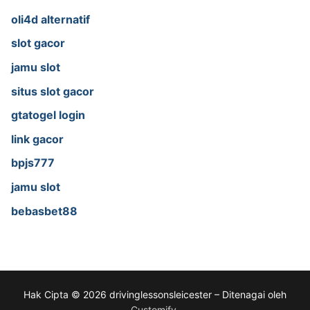
oli4d alternatif
slot gacor
jamu slot
situs slot gacor
gtatogel login
link gacor
bpjs777
jamu slot
bebasbet88
Hak Cipta © 2026 drivinglessonsleicester – Ditenagai oleh
Customify
.