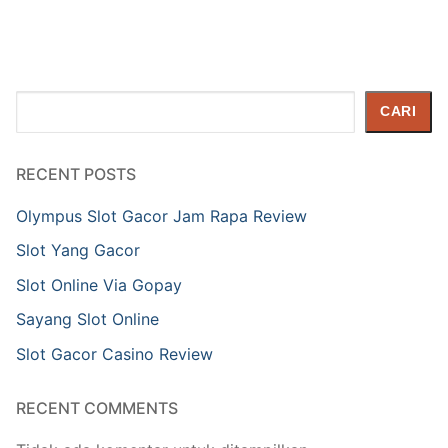
Cari
CARI
RECENT POSTS
Olympus Slot Gacor Jam Rapa Review
Slot Yang Gacor
Slot Online Via Gopay
Sayang Slot Online
Slot Gacor Casino Review
RECENT COMMENTS