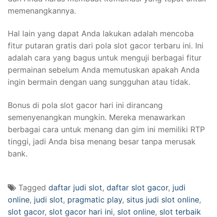
memenangkannya.
Hal lain yang dapat Anda lakukan adalah mencoba
fitur putaran gratis dari pola slot gacor terbaru ini. Ini
adalah cara yang bagus untuk menguji berbagai fitur
permainan sebelum Anda memutuskan apakah Anda
ingin bermain dengan uang sungguhan atau tidak.
Bonus di pola slot gacor hari ini dirancang
semenyenangkan mungkin. Mereka menawarkan
berbagai cara untuk menang dan gim ini memiliki RTP
tinggi, jadi Anda bisa menang besar tanpa merusak
bank.
Tagged
daftar judi slot
,
daftar slot gacor
,
judi
online
,
judi slot
,
pragmatic play
,
situs judi slot online
,
slot gacor
,
slot gacor hari ini
,
slot online
,
slot terbaik