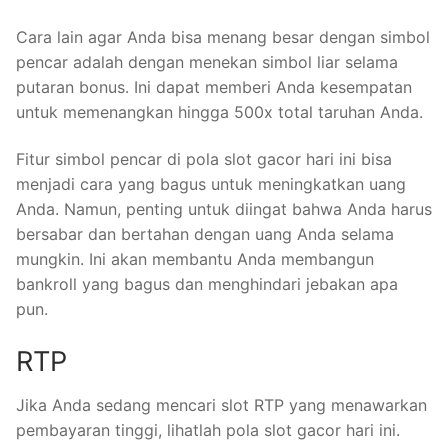
Cara lain agar Anda bisa menang besar dengan simbol
pencar adalah dengan menekan simbol liar selama
putaran bonus. Ini dapat memberi Anda kesempatan
untuk memenangkan hingga 500x total taruhan Anda.
Fitur simbol pencar di pola slot gacor hari ini bisa
menjadi cara yang bagus untuk meningkatkan uang
Anda. Namun, penting untuk diingat bahwa Anda harus
bersabar dan bertahan dengan uang Anda selama
mungkin. Ini akan membantu Anda membangun
bankroll yang bagus dan menghindari jebakan apa
pun.
RTP
Jika Anda sedang mencari slot RTP yang menawarkan
pembayaran tinggi, lihatlah pola slot gacor hari ini.