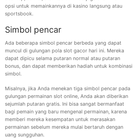
opsi untuk memainkannya di kasino langsung atau
sportsbook.
Simbol pencar
Ada beberapa simbol pencar berbeda yang dapat
muncul di gulungan pola slot gacor hari ini. Mereka
dapat dipicu selama putaran normal atau putaran
bonus, dan dapat memberikan hadiah untuk kombinasi
simbol.
Misalnya, jika Anda menekan tiga simbol pencar pada
gulungan permainan slot online, Anda akan diberikan
sejumlah putaran gratis. Ini bisa sangat bermanfaat
bagi pemain yang baru mengenal permainan, karena
memberi mereka kesempatan untuk merasakan
permainan sebelum mereka mulai bertaruh dengan
uang sungguhan.