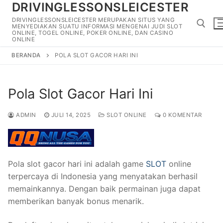
DRIVINGLESSONSLEICESTER
Lompat
ke
DRIVINGLESSONSLEICESTER MERUPAKAN SITUS YANG
MENYEDIAKAN SUATU INFORMASI MENGENAI JUDI SLOT
konten
ONLINE, TOGEL ONLINE, POKER ONLINE, DAN CASINO
ONLINE
BERANDA
POLA SLOT GACOR HARI INI
Cari:
Pola Slot Gacor Hari Ini
ADMIN
JULI 14, 2025
SLOT ONLINE
0 KOMENTAR
Pola slot gacor hari ini adalah game
SLOT
online
terpercaya di Indonesia yang menyatakan berhasil
memainkannya. Dengan baik permainan juga dapat
memberikan banyak bonus menarik.