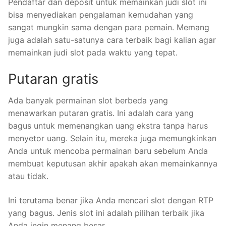
Pendaftar dan deposit untuk memainkan judi slot ini
bisa menyediakan pengalaman kemudahan yang
sangat mungkin sama dengan para pemain. Memang
juga adalah satu-satunya cara terbaik bagi kalian agar
memainkan judi slot pada waktu yang tepat.
Putaran gratis
Ada banyak permainan slot berbeda yang
menawarkan putaran gratis. Ini adalah cara yang
bagus untuk memenangkan uang ekstra tanpa harus
menyetor uang. Selain itu, mereka juga memungkinkan
Anda untuk mencoba permainan baru sebelum Anda
membuat keputusan akhir apakah akan memainkannya
atau tidak.
Ini terutama benar jika Anda mencari slot dengan RTP
yang bagus. Jenis slot ini adalah pilihan terbaik jika
Anda ingin menang besar.