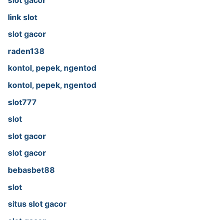
slot gacor
link slot
slot gacor
raden138
kontol, pepek, ngentod
kontol, pepek, ngentod
slot777
slot
slot gacor
slot gacor
bebasbet88
slot
situs slot gacor