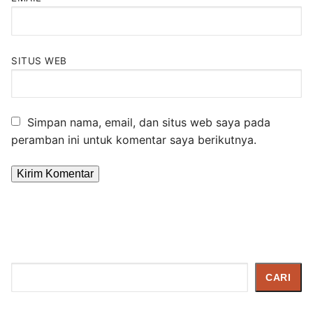
SITUS WEB
Simpan nama, email, dan situs web saya pada
peramban ini untuk komentar saya berikutnya.
Cari
CARI