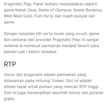
Pragmatic Play. Paket terbaru menyediakan seperti
game Kakek Zeus, Gates of Olympus, Sweet Bonanza,
Wild West Gold, Fruit Party dan masih banyak lain
game.
Dengan tampilan HD serta musik yang cocok, game
slot terkenal dari provider Pragmatic Play ini sangat
terkenal & membuat permainan menjadi favorit para
pemain judi / bettor tersebut.
RTP
Gacor slot pragmatis adalah permainan yang
didasarkan pada mitologi Yunani. Slot ini adalah
pilihan tepat untuk pemain yang mencari RTP tinggi.
Gim ini juga menampilkan sejumlah bonus dan putaran
gratis.