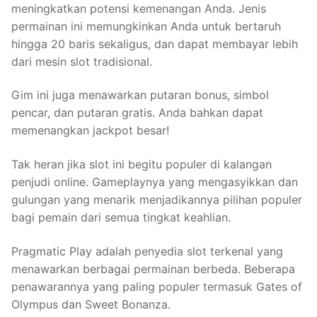
meningkatkan potensi kemenangan Anda. Jenis
permainan ini memungkinkan Anda untuk bertaruh
hingga 20 baris sekaligus, dan dapat membayar lebih
dari mesin slot tradisional.
Gim ini juga menawarkan putaran bonus, simbol
pencar, dan putaran gratis. Anda bahkan dapat
memenangkan jackpot besar!
Tak heran jika slot ini begitu populer di kalangan
penjudi online. Gameplaynya yang mengasyikkan dan
gulungan yang menarik menjadikannya pilihan populer
bagi pemain dari semua tingkat keahlian.
Pragmatic Play adalah penyedia slot terkenal yang
menawarkan berbagai permainan berbeda. Beberapa
penawarannya yang paling populer termasuk Gates of
Olympus dan Sweet Bonanza.