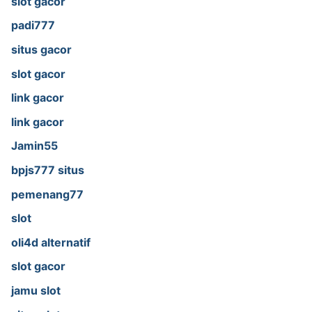
slot gacor
padi777
situs gacor
slot gacor
link gacor
link gacor
Jamin55
bpjs777 situs
pemenang77
slot
oli4d alternatif
slot gacor
jamu slot