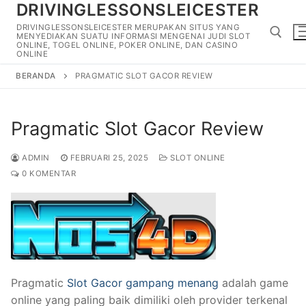
DRIVINGLESSONSLEICESTER
Lompat
ke
DRIVINGLESSONSLEICESTER MERUPAKAN SITUS YANG
MENYEDIAKAN SUATU INFORMASI MENGENAI JUDI SLOT
konten
ONLINE, TOGEL ONLINE, POKER ONLINE, DAN CASINO
ONLINE
BERANDA
PRAGMATIC SLOT GACOR REVIEW
Cari:
Pragmatic Slot Gacor Review
ADMIN
FEBRUARI 25, 2025
SLOT ONLINE
0 KOMENTAR
Pragmatic
Slot Gacor gampang menang
adalah game
online yang paling baik dimiliki oleh provider terkenal