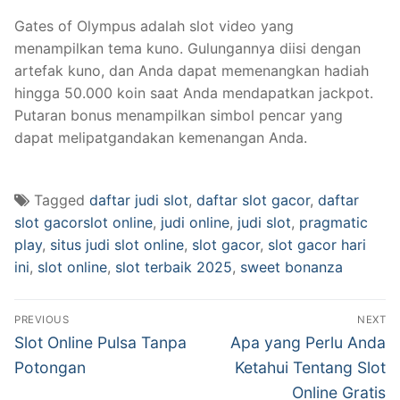
Gates of Olympus adalah slot video yang
menampilkan tema kuno. Gulungannya diisi dengan
artefak kuno, dan Anda dapat memenangkan hadiah
hingga 50.000 koin saat Anda mendapatkan jackpot.
Putaran bonus menampilkan simbol pencar yang
dapat melipatgandakan kemenangan Anda.
Tagged
daftar judi slot
,
daftar slot gacor
,
daftar
slot gacorslot online
,
judi online
,
judi slot
,
pragmatic
play
,
situs judi slot online
,
slot gacor
,
slot gacor hari
ini
,
slot online
,
slot terbaik 2025
,
sweet bonanza
Navigasi
PREVIOUS
NEXT
pos
Previous
Next
Slot Online Pulsa Tanpa
Apa yang Perlu Anda
post:
post:
Potongan
Ketahui Tentang Slot
Online Gratis