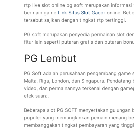
rtp live slot online pg soft merupakan informa
bermain game
Link Situs Slot Gacor
online. Beb
tersebut sajikan dengan tingkat rtp tertinggi.
PG soft merupakan penyedia permainan slot den
fitur lain seperti putaran gratis dan putaran bonu
PG Lembut
PG Soft adalah perusahaan pengembang game sel
Malta, Riga, London, dan Singapura. Pendatang ba
video, dan permainannya terkenal dengan gamep
efek suara.
Beberapa slot PG SOFT menyertakan gulungan berj
populer yang memungkinkan pemain menang berkal
membanggakan tingkat pembayaran yang tinggi,