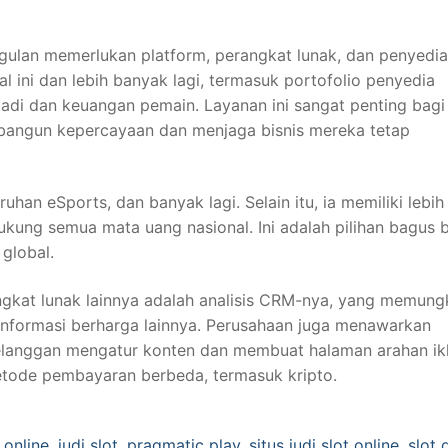
gulan memerlukan platform, perangkat lunak, dan penyedia
l ini dan lebih banyak lagi, termasuk portofolio penyedia
di dan keuangan pemain. Layanan ini sangat penting bagi
angun kepercayaan dan menjaga bisnis mereka tetap
an eSports, dan banyak lagi. Selain itu, ia memiliki lebih 
ng semua mata uang nasional. Ini adalah pilihan bagus 
global.
ngkat lunak lainnya adalah analisis CRM-nya, yang memung
n informasi berharga lainnya. Perusahaan juga menawarkan
langgan mengatur konten dan membuat halaman arahan ikl
etode pembayaran berbeda, termasuk kripto.
 online
,
judi slot
,
pragmatic play
,
situs judi slot online
,
slot 