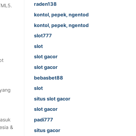
raden138
TML5.
kontol, pepek, ngentod
kontol, pepek, ngentod
slot777
slot
slot gacor
ot
slot gacor
bebasbet88
slot
 yang
situs slot gacor
slot gacor
masuk
padi777
esia &
situs gacor