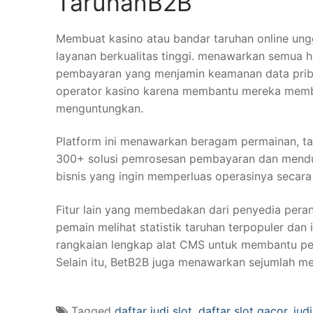
TaruhanB2B
Membuat kasino atau bandar taruhan online ung
layanan berkualitas tinggi. menawarkan semua ha
pembayaran yang menjamin keamanan data priba
operator kasino karena membantu mereka memb
menguntungkan.
Platform ini menawarkan beragam permainan, taruh
300+ solusi pemrosesan pembayaran dan menduku
bisnis yang ingin memperluas operasinya secara 
Fitur lain yang membedakan dari penyedia pera
pemain melihat statistik taruhan terpopuler da
rangkaian lengkap alat CMS untuk membantu pe
Selain itu, BetB2B juga menawarkan sejumlah m
Tagged
daftar judi slot
,
daftar slot gacor
,
judi