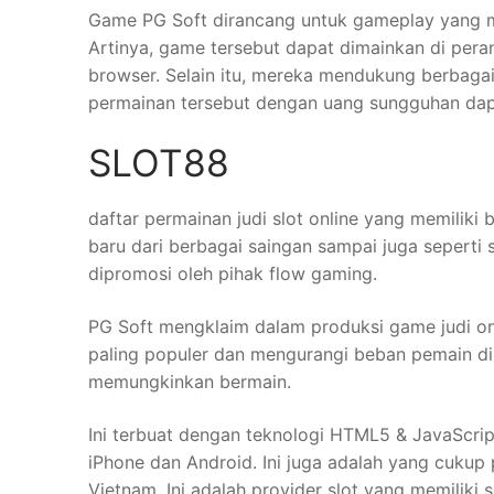
Game PG Soft dirancang untuk gameplay yang mu
Artinya, game tersebut dapat dimainkan di pera
browser. Selain itu, mereka mendukung berbaga
permainan tersebut dengan uang sungguhan dap
SLOT88
daftar permainan judi slot online yang memiliki
baru dari berbagai saingan sampai juga seperti 
dipromosi oleh pihak flow gaming.
PG Soft mengklaim dalam produksi game judi onli
paling populer dan mengurangi beban pemain di
memungkinkan bermain.
Ini terbuat dengan teknologi HTML5 & JavaScri
iPhone dan Android. Ini juga adalah yang cukup
Vietnam. Ini adalah provider slot yang memiliki 