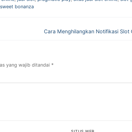
sweet bonanza
Next
Cara Menghilangkan Notifikasi Slot 
post:
as yang wajib ditandai
*
SITUS WEB