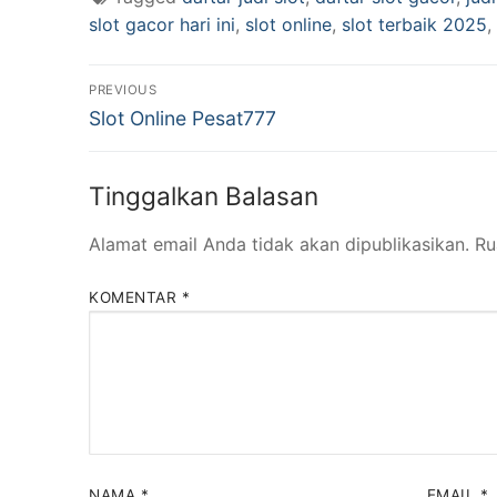
slot gacor hari ini
,
slot online
,
slot terbaik 2025
,
Navigasi
PREVIOUS
Previous
pos
Slot Online Pesat777
post:
Tinggalkan Balasan
Alamat email Anda tidak akan dipublikasikan.
Ru
KOMENTAR
*
NAMA
*
EMAIL
*