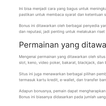
Ini bisa menjadi cara yang bagus untuk meningk
pastikan untuk membaca syarat dan ketentuan 
Bonus ini ditawarkan oleh berbagai penyedia ya
dan reputasi, jadi penting untuk melakukan ris
Permainan yang ditaw
Mengenai permainan yang ditawarkan oleh situs j
slot, keno, video poker, bakarat, blackjack, dan 
Situs ini juga menawarkan berbagai pilihan pem
termasuk kartu kredit, e-wallet, dan transfer ban
Adapun bonusnya, pemain dapat mengharapkan un
Bonus ini biasanya didasarkan pada jumlah uang