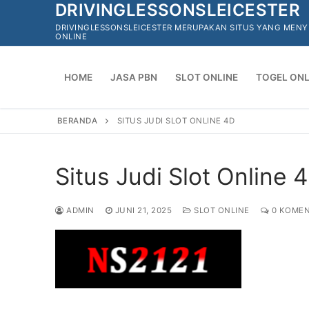
DRIVINGLESSONSLEICESTER
Lompat
ke
DRIVINGLESSONSLEICESTER MERUPAKAN SITUS YANG MENYE
ONLINE
konten
HOME
JASA PBN
SLOT ONLINE
TOGEL ONL
BERANDA
SITUS JUDI SLOT ONLINE 4D
Situs Judi Slot Online 
ADMIN
JUNI 21, 2025
SLOT ONLINE
0 KOMEN