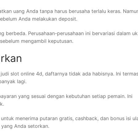
atkan uang Anda tanpa harus berusaha terlalu keras. Namu
sebelum Anda melakukan deposit.
ng berbeda. Perusahaan-perusahaan ini bervariasi dalam u
et sebelum mengambil keputusan.
arkan
udi slot online 4d, daftarnya tidak ada habisnya. Ini terma
banyak lagi.
bayaran yang sesuai dengan kebutuhan setiap pemain. Ini
k.
tuk menerima putaran gratis, cashback, dan bonus isi ul
 yang Anda setorkan.