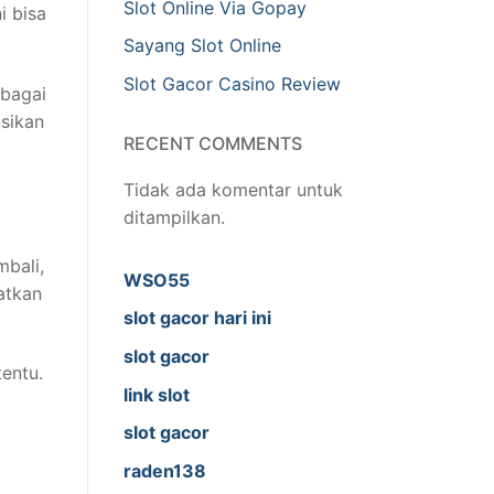
Slot Online Via Gopay
i bisa
Sayang Slot Online
Slot Gacor Casino Review
rbagai
nsikan
RECENT COMMENTS
Tidak ada komentar untuk
ditampilkan.
mbali,
WSO55
atkan
slot gacor hari ini
slot gacor
tentu.
link slot
slot gacor
raden138