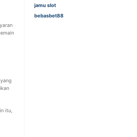
jamu slot
bebasbet88
yaran
pemain
 yang
ikan
n itu,
i